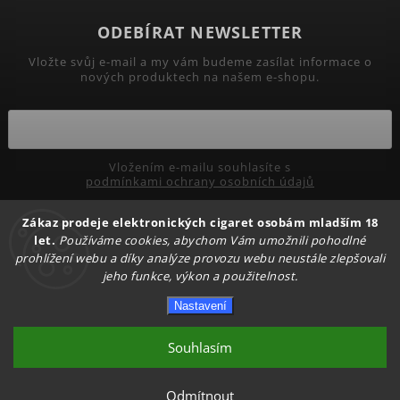
ODEBÍRAT NEWSLETTER
Vložte svůj e-mail a my vám budeme zasílat informace o
nových produktech na našem e-shopu.
Vložením e-mailu souhlasíte s
podmínkami ochrany osobních údajů
Přihlásit se
Zákaz prodeje elektronických cigaret osobám mladším 18
let.
Používáme cookies, abychom Vám umožnili pohodlné
prohlížení webu a díky analýze provozu webu neustále zlepšovali
jeho funkce, výkon a použitelnost.
Copyright 2026
PRIMADYM.CZ
. Všechna práva vyhrazena.
Nastavení
Upravit nastavení cookies
Vytvořil
Shoptet
| Design
Shoptak.cz.
Souhlasím
Odmítnout