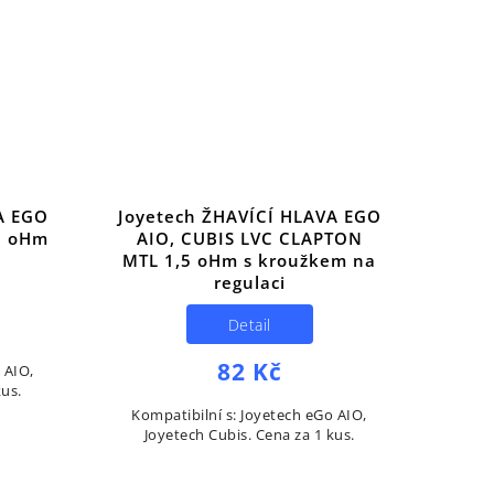
A EGO
Joyetech ŽHAVÍCÍ HLAVA EGO
0 oHm
AIO, CUBIS LVC CLAPTON
MTL 1,5 oHm s kroužkem na
regulaci
Detail
82 Kč
 AIO,
kus.
Kompatibilní s: Joyetech eGo AIO,
Joyetech Cubis. Cena za 1 kus.