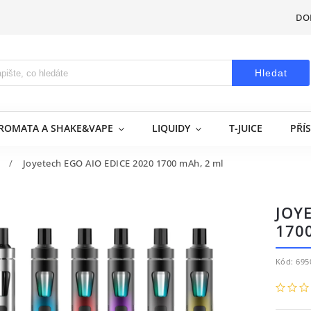
DO
Hledat
AROMATA A SHAKE&VAPE
LIQUIDY
T-JUICE
PŘÍ
/
Joyetech EGO AIO EDICE 2020 1700 mAh, 2 ml
JOY
170
Kód:
695