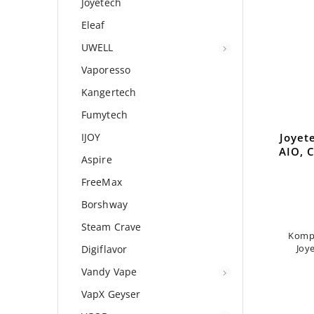
Joyetech
Eleaf
UWELL
Vaporesso
Kangertech
Fumytech
IJOY
Joyetech ŽHAVÍCÍ HLAVA EGO
Joyet
AIO, CUBIS BF-SS316 0,5 oHm
AIO, 
Aspire
Do košíku
FreeMax
Borshway
80 Kč
Steam Crave
Kompatibilní s: Joyetech eGo AIO,
Kompa
Digiflavor
Joyetech Cubis. Cena za 1 kus.
Joye
Vandy Vape
VapX Geyser