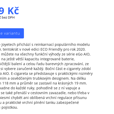
9 Kč
č bez DPH
te variantu
 Joyetech přichází s reinkarnací populárního modelu
, tentokrát v nové edici ECO Friendly pro rok 2020.
e můžete na všechny funkční výhody ze série eGo AIO,
é na ještě větší kapacitu integrované baterie,
čtější balení a celou řadu barevných zpracování, ze
 si vybere zaručeně každý. Boční část e-cigarety zdobí
o AIO. E-cigareta se představuje s praktickými rozměry
čním a osvědčeným trubkovým designem. Na délku
n 118 mm a průměr se zastavil na krásných 19 mm.
padne do každé ruky, pohodlně se z ní vapuje a
se také přenáší v cestovním zavazadle, nebo třeba v
Nesmí chybět ani oblíbená vrchní regulace přísunu
 a praktické vrchní plnění tanku zabezpečené
 pojistkou.