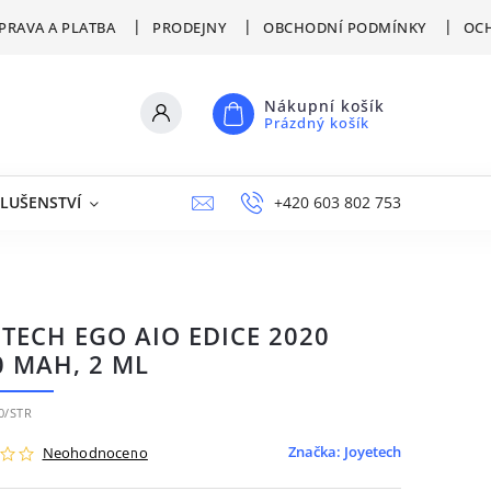
PRAVA A PLATBA
PRODEJNY
OBCHODNÍ PODMÍNKY
OCH
Nákupní košík
Prázdný košík
SLUŠENSTVÍ
VÝPRODEJ
NAPIŠTE NÁM
+420 603 802 753
PRODEJNY
ETECH EGO AIO EDICE 2020
0 MAH, 2 ML
0/STR
Značka:
Joyetech
Neohodnoceno