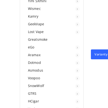
YiHi SXmini
Wismec
Kamry
GeekVape
Lost Vape
Greatsmoke
eGo
Varianty
Aramax
Dotmod
Asmodus
Voopoo
SnowWolf
GTRS
HCigar