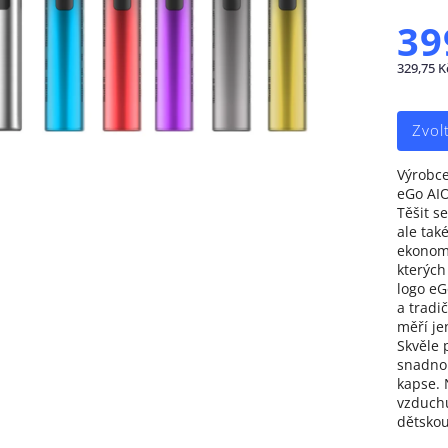
39
329,75 K
Zvol
Výrobce
eGo AIO
Těšit s
ale tak
ekonomi
kterých
logo eG
a tradi
měří je
Skvěle 
snadno 
kapse. 
vzduchu
dětskou