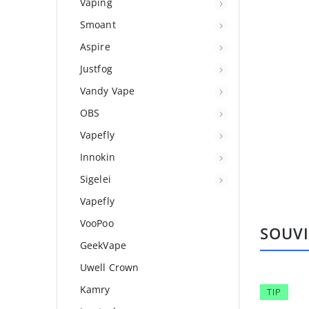
Vaping
Smoant
Aspire
Justfog
Vandy Vape
OBS
Vapefly
Innokin
Sigelei
Vapefly
VooPoo
SOUVI
GeekVape
Uwell Crown
Kamry
Kód:
JCH-050
TIP
TIP