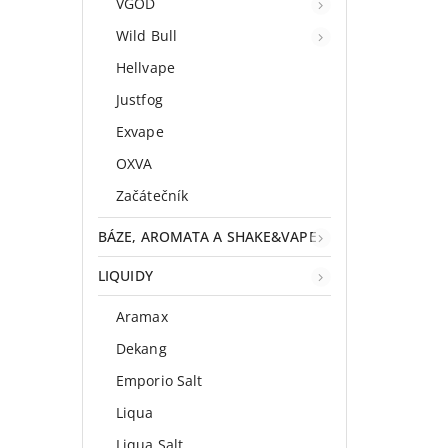
VGOD
Wild Bull
Hellvape
Justfog
Exvape
OXVA
Začátečník
BÁZE, AROMATA A SHAKE&VAPE
LIQUIDY
Aramax
Dekang
Emporio Salt
Liqua
Liqua Salt