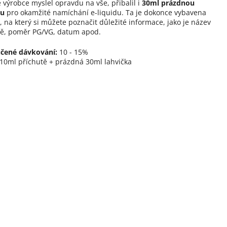
 výrobce myslel opravdu na vše, přibalil i
30ml prázdnou
ku
pro okamžité namíchání e-liquidu. Ta je dokonce vybavena
, na který si můžete poznačit důležité informace, jako je název
tě, poměr PG/VG, datum apod.
čené dávkování:
10 - 15%
10ml příchutě + prázdná 30ml lahvička