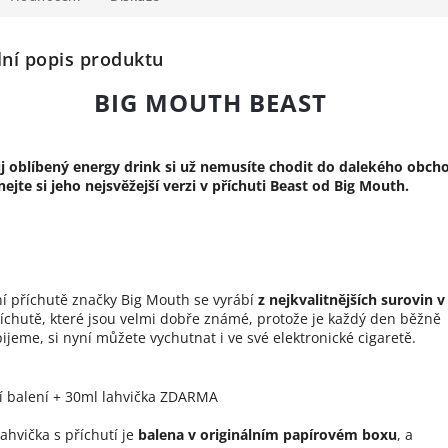
lní popis produktu
BIG MOUTH BEAST
j oblíbený energy drink si už nemusíte chodit do dalekého obch
ejte si jeho nejsvěžejší verzi v příchuti Beast od Big Mouth.
ní příchutě značky Big Mouth se vyrábí
z nejkvalitnějších surovin v
říchutě, které jsou velmi dobře známé, protože je každý den běžně
pijeme, si nyní můžete vychutnat i ve své elektronické cigaretě.
í balení + 30ml lahvička ZDARMA
ahvička s příchutí je
balena v originálním papírovém boxu
, a