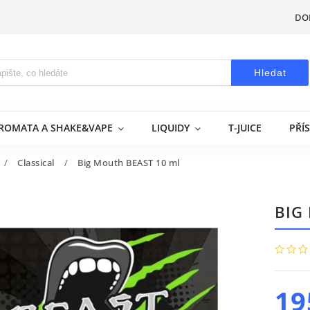
DO
Hledat
AROMATA A SHAKE&VAPE
LIQUIDY
T-JUICE
PŘÍ
/
Classical
/
Big Mouth BEAST 10 ml
BIG
19