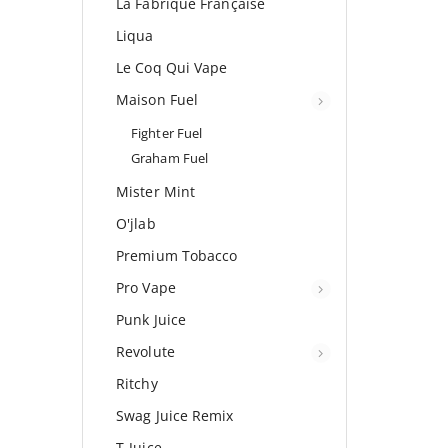
La Fabrique Française
Liqua
Le Coq Qui Vape
Maison Fuel
Fighter Fuel
Graham Fuel
Mister Mint
O'jlab
Premium Tobacco
Pro Vape
Punk Juice
Revolute
Ritchy
Swag Juice Remix
T-Juice