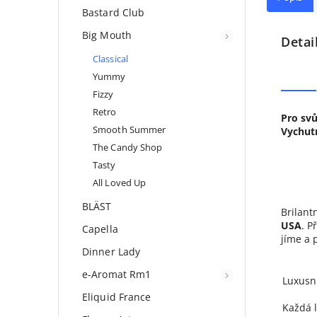
Bastard Club
Big Mouth
Detai
Classical
Yummy
Fizzy
Retro
Pro svů
Smooth Summer
Vychutn
The Candy Shop
Tasty
All Loved Up
BLÄST
Brilant
USA
. P
Capella
jíme a 
Dinner Lady
e-Aromat Rm1
Luxusn
Eliquid France
Každá l