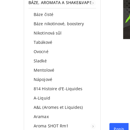
BÁZE, AROMATA A SHAKE&VAPE
Báze čisté
Báze nikotinové, boostery
Nikotinová sůl
Tabákové
Ovocné
Sladké
Mentolové
Nápojové
814 Histoire d'E-Liquides
A-Liquid
A&L (Aromes et Liquides)
Aramax
Aroma SHOT Rm1
Popis