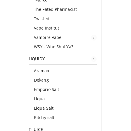
The Fated Pharmacist
Twisted
Vape Institut
Vampire Vape
WSY - Who Shot Ya?
LIQUIDY
Aramax
Dekang
Emporio Salt
Liqua
Liqua Salt
Ritchy salt
T-JUICE