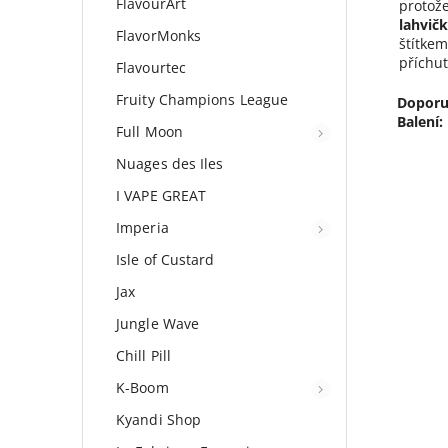
FlavourArt
protože
lahvič
FlavorMonks
štítkem
příchu
Flavourtec
Fruity Champions League
Doporu
Balení:
Full Moon
Nuages des Iles
I VAPE GREAT
Imperia
Isle of Custard
Jax
Jungle Wave
Chill Pill
K-Boom
Kyandi Shop