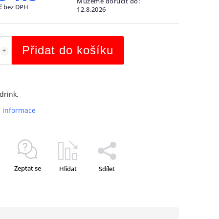
Můžeme doručit do:
č bez DPH
12.8.2026
Přidat do košíku
drink.
í informace
Zeptat se
Hlídat
Sdílet