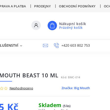
PRAVA A PLATBA
PRODEJNY
OBCHODNÍ PODMÍNKY
OCH
Nákupní košík
Prázdný košík
SLUŠENSTVÍ
VÝPRODEJ
NAPIŠTE NÁM
+420 603 802 753
PRODEJNY
 MOUTH BEAST 10 ML
Kód:
BMC-014
Značka:
Big Mouth
Neohodnoceno
5 Kč
Skladem
(
5 ks
)