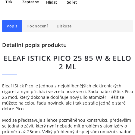
Tisk
Zeptat se
Hlídat
Sdílet
Popis
Hodnocení
Diskuze
Detailní popis produktu
ELEAF ISTICK PICO 25 85 W & ELLO
2 ML
Eleaf iStick Pico je jednou z nejoblíbenějších elektronických
cigaret a nyní přichází ve zcela nové verzi. Sada nabízí iStick Pico
25 mod, který dokonale doplňuje nový Ello atomizér. Těšit se
můžete na celou řadu novinek, ale i tak se stále jedná o staré
dobré Pico.
Mod se představuje s lehce pozměněnou konstrukcí, především
se jedná o závit, který nyní nebude mít problém s atomizéry o
průměru až 25mm. Velký přehledný displej vám umožní snadné