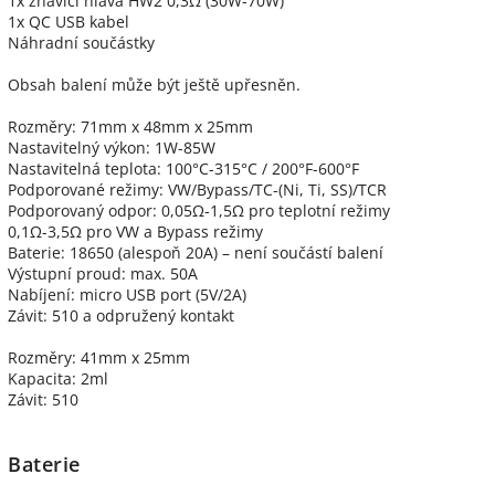
1x žhavící hlava HW2 0,3Ω (30W-70W)
1x QC USB kabel
Náhradní součástky
Obsah balení může být ještě upřesněn.
Rozměry: 71mm x 48mm x 25mm
Nastavitelný výkon: 1W-85W
Nastavitelná teplota: 100°C-315°C / 200°F-600°F
Podporované režimy: VW/Bypass/TC-(Ni, Ti, SS)/TCR
Podporovaný odpor: 0,05Ω-1,5Ω pro teplotní režimy
0,1Ω-3,5Ω pro VW a Bypass režimy
Baterie: 18650 (alespoň 20A) – není součástí balení
Výstupní proud: max. 50A
Nabíjení: micro USB port (5V/2A)
Závit: 510 a odpružený kontakt
Rozměry: 41mm x 25mm
Kapacita: 2ml
Závit: 510
Baterie