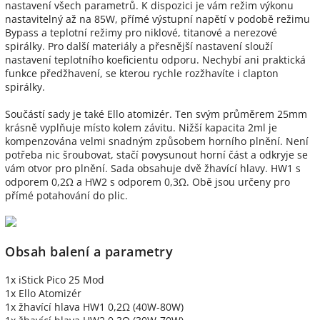
nastavení všech parametrů. K dispozici je vám režim výkonu
nastavitelný až na 85W, přímé výstupní napětí v podobě režimu
Bypass a teplotní režimy pro niklové, titanové a nerezové
spirálky. Pro další materiály a přesnější nastavení slouží
nastavení teplotního koeficientu odporu. Nechybí ani praktická
funkce předžhavení, se kterou rychle rozžhavíte i clapton
spirálky.
Součástí sady je také Ello atomizér. Ten svým průměrem 25mm
krásně vyplňuje místo kolem závitu. Nižší kapacita 2ml je
kompenzována velmi snadným způsobem horního plnění. Není
potřeba nic šroubovat, stačí povysunout horní část a odkryje se
vám otvor pro plnění. Sada obsahuje dvě žhavící hlavy. HW1 s
odporem 0,2Ω a HW2 s odporem 0,3Ω. Obě jsou určeny pro
přímé potahování do plic.
Obsah balení a parametry
1x iStick Pico 25 Mod
1x Ello Atomizér
1x žhavící hlava HW1 0,2Ω (40W-80W)