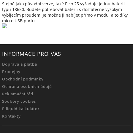
Stejně jako původní verze, také Pico 25 vyžaduje jednu baterii
typu 18650. Budete potřebovat baterii s dostatečně vysokým
vybíjecím proudem. Je možné ji nabíjet přímo v modu, a to díky
micro USB portu.
INFORMACE PRO VÁS
Doprava a platba
Prodejny
Obchodní podmínky
Ochrana osobních údajů
Reklamační řád
Soubory cookies
E-liquid kalkulátor
Kontakty