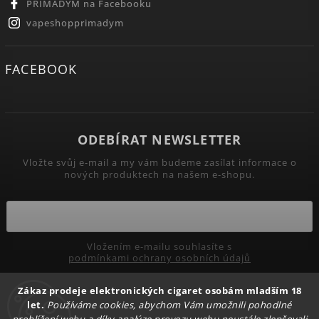
PRIMADYM na Facebooku
vapeshopprimadym
FACEBOOK
ODEBÍRAT NEWSLETTER
Vložte svůj e-mail a my vám budeme zasílat informace o
nových produktech na našem e-shopu.
Vložením e-mailu souhlasíte s
podmínkami ochrany osobních údajů
Zákaz prodeje elektronických cigaret osobám mladším 18
Přihlásit se
let.
Používáme cookies, abychom Vám umožnili pohodlné