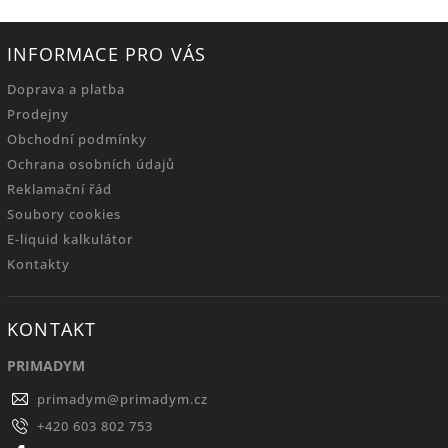
INFORMACE PRO VÁS
Doprava a platba
Prodejny
Obchodní podmínky
Ochrana osobních údajů
Reklamační řád
Soubory cookies
E-liquid kalkulátor
Kontakty
KONTAKT
PRIMADYM
primadym
@
primadym.cz
+420 603 802 753