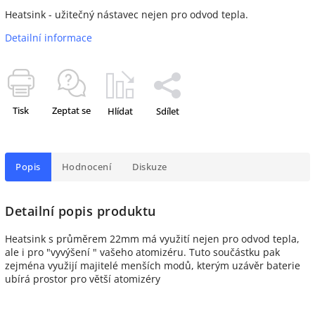
Heatsink - užitečný nástavec nejen pro odvod tepla.
Detailní informace
Tisk
Zeptat se
Hlídat
Sdílet
Popis
Hodnocení
Diskuze
Detailní popis produktu
Heatsink s průměrem 22mm má využití nejen pro odvod tepla,
ale i pro "vyvýšení " vašeho atomizéru. Tuto součástku pak
zejména využijí majitelé menších modů, kterým uzávěr baterie
ubírá prostor pro větší atomizéry