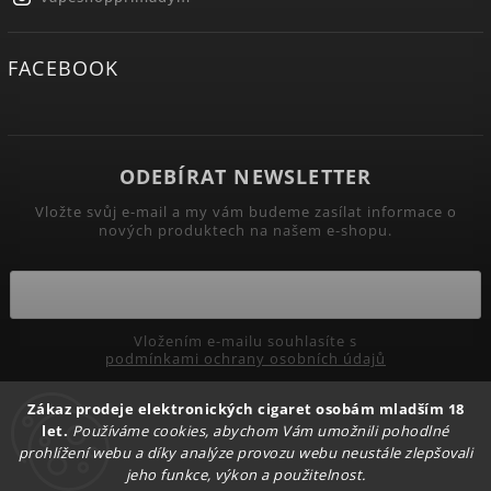
FACEBOOK
ODEBÍRAT NEWSLETTER
Vložte svůj e-mail a my vám budeme zasílat informace o
nových produktech na našem e-shopu.
Vložením e-mailu souhlasíte s
podmínkami ochrany osobních údajů
Zákaz prodeje elektronických cigaret osobám mladším 18
Přihlásit se
let.
Používáme cookies, abychom Vám umožnili pohodlné
prohlížení webu a díky analýze provozu webu neustále zlepšovali
jeho funkce, výkon a použitelnost.