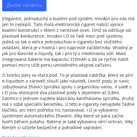
Zvolte variantu
Elegantní, jednoduchý a kvalitní pod systém, Innokin pro nás má
jen to nejlepší. Tato malá elektronická cigaret nabízí vysoce
kvalitní konstrukci s tělem z nerezové oceli, čímž se odlišuje od
plastové konkurence. Innokin I.O se řadí mezi pod systémy,
jedná se tak o velice jednoduchou e-cigaretu bez složitého
ovládání, která je v hodná i pro naprosté začátečníky. Vhodný je
jak pro klasické e-liquidy, tak i pro ty s nikotinovou solí. Malá
integrovaná baterie má kapacitu 310mAh a dá se rychle nabít
pomocí micro USB portu umístěného vespod zařízení.
O tvorbu páry se stará pod. To je plastová nádržka, která se plní
e-liquidem a zároveň slouží jako náustek. Uvnitř podu je navíc
zabudovaná žhavící spirálka spolu s organickou vatou. V sadě s
I.O jsou dostupné dva plastové pody s objemem až 0,8ml.
Zatímco v jednom najdete klasickou kanthalovou spirálku, druhý
má v sobě speciální keramiku. U této e-cigarety nenajdete žádné
tlačítko, ani není potřeba nic nastavovat. I.O je vybaveno
systémem automatického žhavení, díky které se pára začne
tvořit během potahu. Baterie je také vybavena sérií ochran, díky
kterým si užijete bezpečné a pohodové vapování.