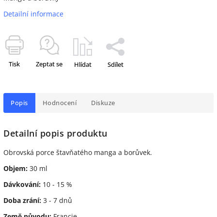
Detailní informace
Tisk
Zeptat se
Hlídat
Sdílet
Popis
Hodnocení
Diskuze
Detailní popis produktu
Obrovská porce štavňatého manga a borůvek.
Objem:
30 ml
Dávkování:
10 - 15 %
Doba zrání:
3 - 7 dnů
Země původu:
Francie