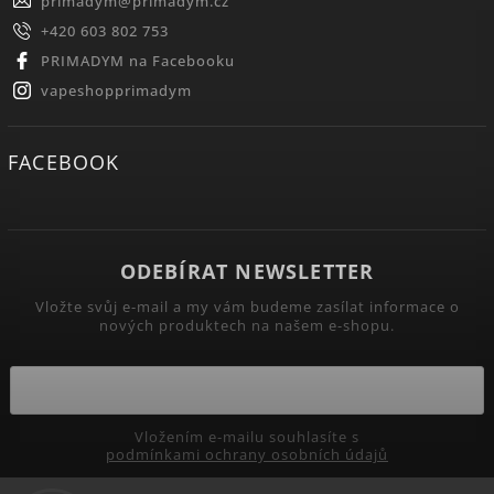
primadym
@
primadym.cz
+420 603 802 753
PRIMADYM na Facebooku
vapeshopprimadym
FACEBOOK
ODEBÍRAT NEWSLETTER
Vložte svůj e-mail a my vám budeme zasílat informace o
nových produktech na našem e-shopu.
Vložením e-mailu souhlasíte s
podmínkami ochrany osobních údajů