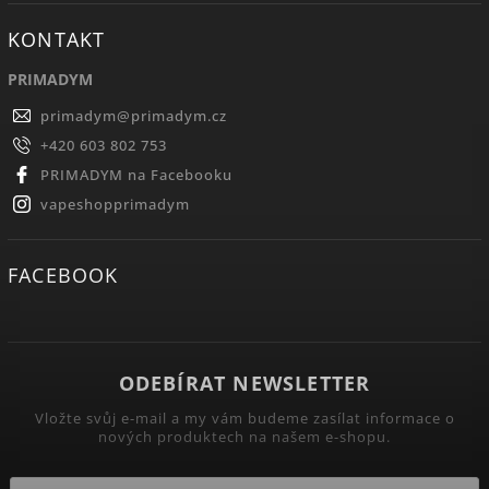
KONTAKT
PRIMADYM
primadym
@
primadym.cz
+420 603 802 753
PRIMADYM na Facebooku
vapeshopprimadym
FACEBOOK
ODEBÍRAT NEWSLETTER
Vložte svůj e-mail a my vám budeme zasílat informace o
nových produktech na našem e-shopu.