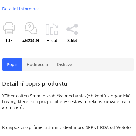
Detailní informace
Tisk
Zeptat se
Hlídat
Sdílet
Popis
Hodnocení
Diskuze
Detailní popis produktu
XFiber cotton 5mm je krabička mechanických knotů z organické
bavlny, které jsou přizpůsobeny sestavám rekonstruovatelných
atomizérů.
K dispozici o průměru 5 mm, ideální pro SRPNT RDA od Wotofo.