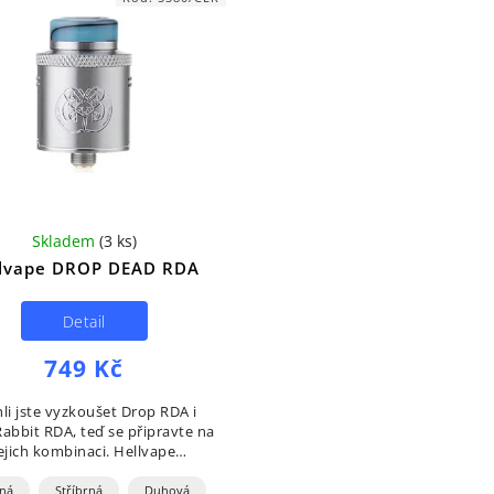
Skladem
(
3 ks
)
llvape DROP DEAD RDA
Detail
749 Kč
li jste vyzkoušet Drop RDA i
abbit RDA, teď se připravte na
ejich kombinaci. Hellvape
tavuje Drop Dead RDA. Spojení
atomizérů navržených dvěma
ná
Stříbrná
Duhová