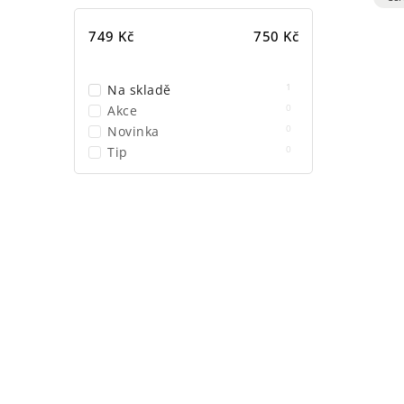
749
Kč
750
Kč
1
Na skladě
0
Akce
0
Novinka
0
Tip