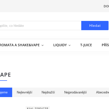
DO
Hledat
AROMATA A SHAKE&VAPE
LIQUIDY
T-JUICE
PŘÍ
VAPE
ujeme
Nejlevnější
Nejdražší
Nejprodávanější
Abecedn
Kód:
5580/CER