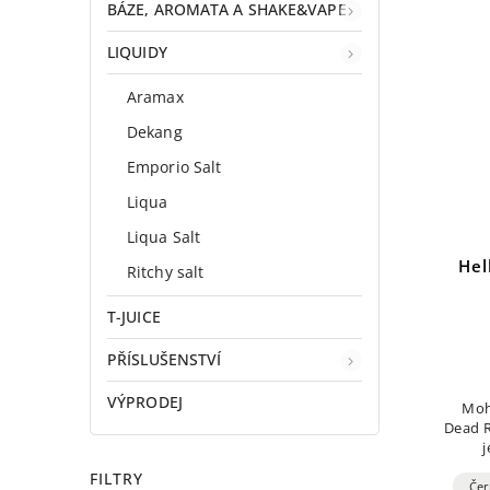
BÁZE, AROMATA A SHAKE&VAPE
LIQUIDY
Aramax
Dekang
Emporio Salt
Liqua
Liqua Salt
He
Ritchy salt
T-JUICE
PŘÍSLUŠENSTVÍ
VÝPRODEJ
Moh
Dead R
j
předs
FILTRY
dvou 
Čer