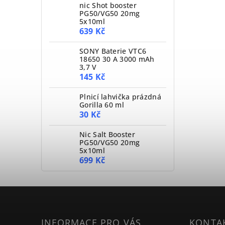
nic Shot booster
PG50/VG50 20mg
5x10ml
639 Kč
SONY Baterie VTC6
18650 30 A 3000 mAh
3,7 V
145 Kč
Plnicí lahvička prázdná
Gorilla 60 ml
30 Kč
Nic Salt Booster
PG50/VG50 20mg
5x10ml
699 Kč
INFORMACE PRO VÁS
KONTA