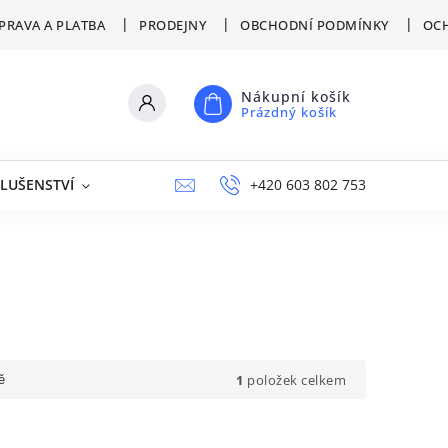
PRAVA A PLATBA
PRODEJNY
OBCHODNÍ PODMÍNKY
OCH
Nákupní košík
Prázdný košík
SLUŠENSTVÍ
VÝPRODEJ
NAPIŠTE NÁM
+420 603 802 753
PRODEJNY
1
položek celkem
ě