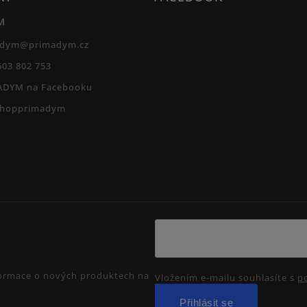
M
adym
@
primadym.cz
603 802 753
ADYM na Facebooku
shopprimadym
nformace o nových produktech na
Vložením e-mailu souhlasíte s
p
Přihlásit se