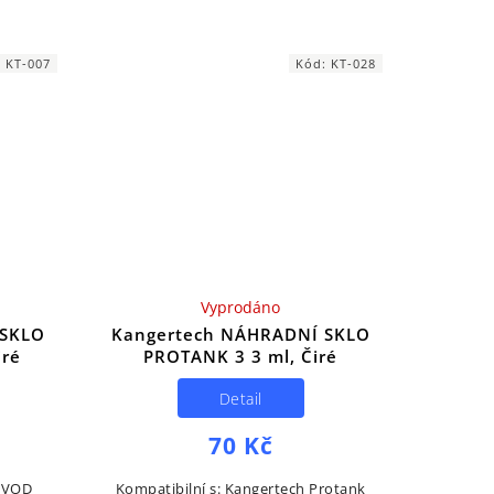
 za 1
Kangertech TOGO Mini. Cena za 1
kus.
:
KT-007
Kód:
KT-028
Vyprodáno
 SKLO
Kangertech NÁHRADNÍ SKLO
iré
PROTANK 3 3 ml, Čiré
Detail
70 Kč
 EVOD
Kompatibilní s: Kangertech Protank