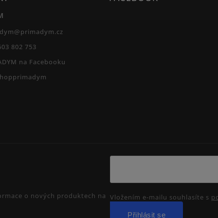
M
adym
@
primadym.cz
603 802 753
ADYM na Facebooku
shopprimadym
nformace o nových produktech na
Vložením e-mailu souhlasíte s
p
Přihlásit se