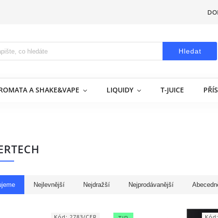
DO
Hledat
AROMATA A SHAKE&VAPE
LIQUIDY
T-JUICE
PŘÍ
ERTECH
ujeme
Nejlevnější
Nejdražší
Nejprodávanější
Abecedn
Kód:
2783/CER
Kód