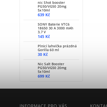
nic Shot booster
PG50/VG50 20mg
5x10ml
639 Kč
SONY Baterie VTC6
18650 30 A 3000 mAh
3,7 V
145 Kč
Plnicí lahvička prázdná
Gorilla 60 ml
30 Kč
Nic Salt Booster
PG50/VG50 20mg
5x10ml
699 Kč
INFORMACE PRO VÁS
KONTA