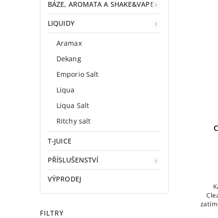
BÁZE, AROMATA A SHAKE&VAPE
LIQUIDY
Aramax
Dekang
Emporio Salt
Liqua
Liqua Salt
Ritchy salt
T-JUICE
PŘÍSLUŠENSTVÍ
VÝPRODEJ
K
Cle
zatím
FILTRY
M