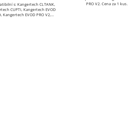
PRO V2. Cena za 1 kus.
tibilní s: Kangertech CLTANK,
rtech CUPTI, Kangertech EVOD
, Kangertech EVOD PRO V2,
ertech TOGO Mini. Cena za 1
kus.