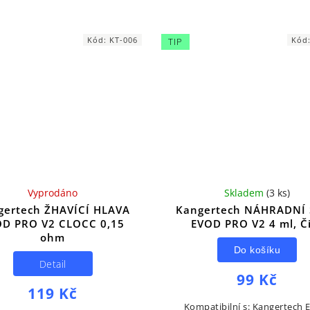
omizér mám klasický eGo závit,
Kangertech TOGO Mini. Cena
je tedy kompatibilní...
kus.
Kód:
KT-006
Kód
TIP
Vyprodáno
Skladem
(
3 ks
)
gertech ŽHAVÍCÍ HLAVA
Kangertech NÁHRADNÍ
OD PRO V2 CLOCC 0,15
EVOD PRO V2 4 ml, Č
ohm
Do košíku
Detail
99 Kč
119 Kč
Kompatibilní s: Kangertech