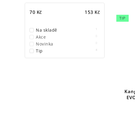
clear
70
Kč
153
Kč
TIP
1
Na skladě
0
Akce
0
Novinka
4
Tip
Kan
EV