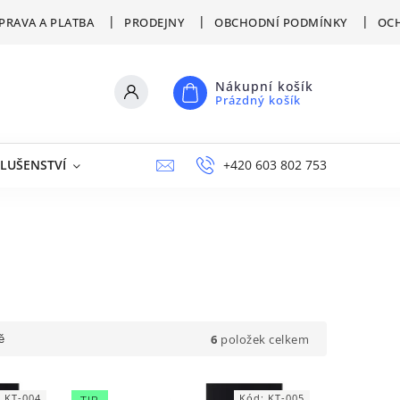
PRAVA A PLATBA
PRODEJNY
OBCHODNÍ PODMÍNKY
OCH
Nákupní košík
Prázdný košík
SLUŠENSTVÍ
VÝPRODEJ
NAPIŠTE NÁM
+420 603 802 753
PRODEJNY
6
položek celkem
ě
:
KT-004
Kód:
KT-005