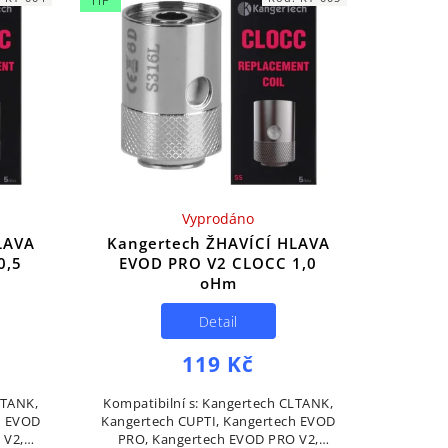
TIP
Vyprodáno
LAVA
Kangertech ŽHAVÍCÍ HLAVA
0,5
EVOD PRO V2 CLOCC 1,0
oHm
Detail
119 Kč
LTANK,
Kompatibilní s: Kangertech CLTANK,
h EVOD
Kangertech CUPTI, Kangertech EVOD
 V2,
PRO, Kangertech EVOD PRO V2,