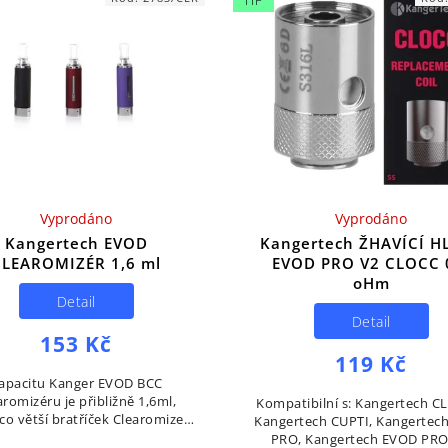
TIP
Vyprodáno
Vyprodáno
Kangertech EVOD
Kangertech ŽHAVÍCÍ H
CLEAROMIZÉR 1,6 ml
EVOD PRO V2 CLOCC 
oHm
Detail
Detail
153 Kč
119 Kč
apacitu Kanger EVOD BCC
aromizéru je přibližně 1,6ml,
Kompatibilní s: Kangertech C
co větší bratříček Clearomizer
Kangertech CUPTI, Kangertec
T3 má kapacitu 3ml.Tento
PRO, Kangertech EVOD PRO