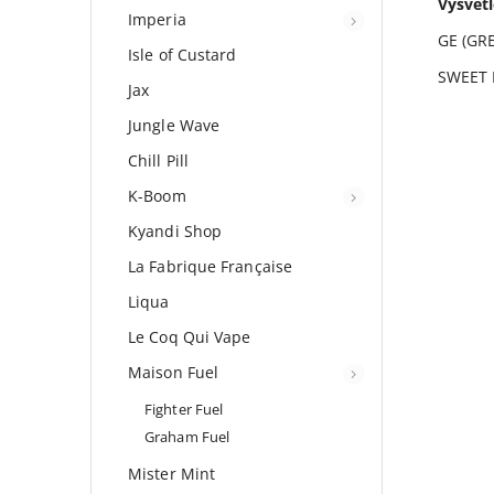
Vysvětl
Imperia
GE (GRE
Isle of Custard
SWEET E
Jax
Jungle Wave
Chill Pill
K-Boom
Kyandi Shop
La Fabrique Française
Liqua
Le Coq Qui Vape
Maison Fuel
Fighter Fuel
Graham Fuel
Mister Mint