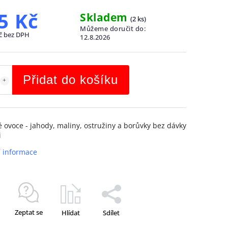
5 Kč
Skladem
(
2 ks
)
Můžeme doručit do:
č bez DPH
12.8.2026
Přidat do košíku
 ovoce - jahody, maliny, ostružiny a borůvky bez dávky
i
í informace
Zeptat se
Hlídat
Sdílet