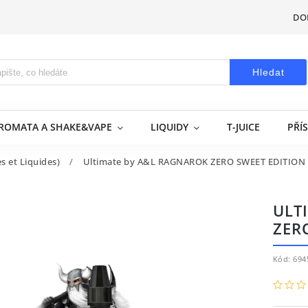
DO
Hledat
AROMATA A SHAKE&VAPE
LIQUIDY
T-JUICE
PŘÍ
 et Liquides)
/
Ultimate by A&L RAGNAROK ZERO SWEET EDITION 
ULT
ZER
Kód:
694