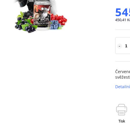
54
450,41 K
Červené
svěžest
Detailn
Tisk