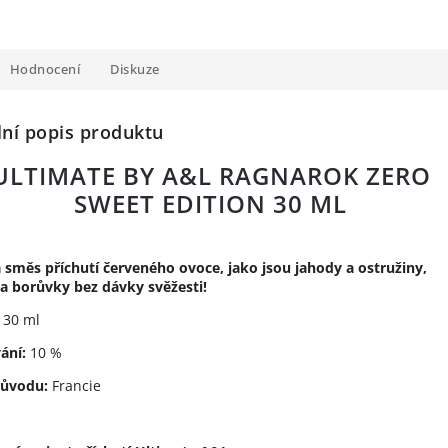
Hodnocení
Diskuze
lní popis produktu
ULTIMATE BY A&L RAGNAROK ZERO
SWEET EDITION 30 ML
směs příchutí červeného ovoce, jako jsou jahody a ostružiny,
a borůvky bez dávky svěžesti!
30 ml
ání:
10 %
ůvodu:
Francie