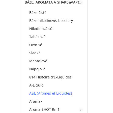
BÁZE, AROMATA A SHAKE&VAPE
Báze čisté
Báze nikotinové, boostery
Nikotinová sůl
Tabákové
Ovocné
Sladké
Mentolové
Nápojové
814 Histoire d'E-Liquides
A-Liquid
A&L (Aromes et Liquides)
Aramax
Aroma SHOT Rm1