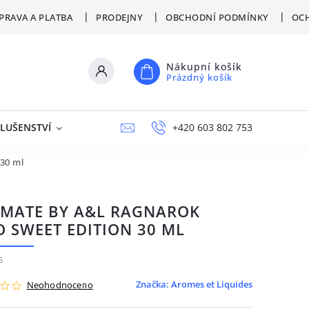
PRAVA A PLATBA
PRODEJNY
OBCHODNÍ PODMÍNKY
OCH
Nákupní košík
Prázdný košík
SLUŠENSTVÍ
VÝPRODEJ
NAPIŠTE NÁM
+420 603 802 753
PRODEJNY
30 ml
IMATE BY A&L RAGNAROK
O SWEET EDITION 30 ML
5
Značka:
Aromes et Liquides
Neohodnoceno