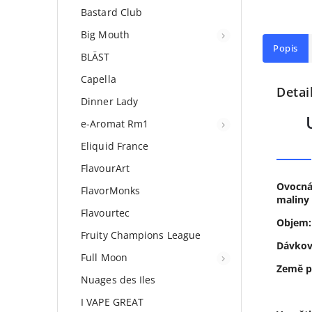
Bastard Club
Big Mouth
Popis
BLÄST
Capella
Detai
Dinner Lady
e-Aromat Rm1
Eliquid France
FlavourArt
Ovocná 
FlavorMonks
maliny 
Flavourtec
Objem:
Fruity Champions League
Dávkov
Full Moon
Země p
Nuages des Iles
I VAPE GREAT