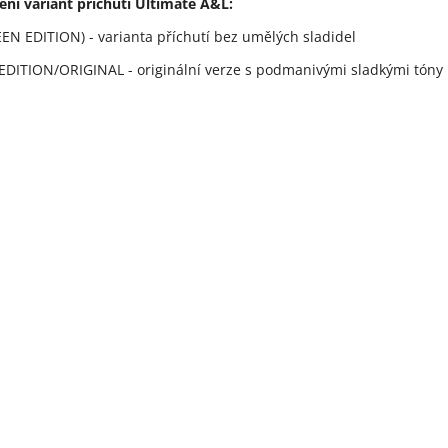
ení variant příchutí Ultimate A&L:
EN EDITION) - varianta příchutí bez umělých sladidel
DITION/ORIGINAL - originální verze s podmanivými sladkými tóny