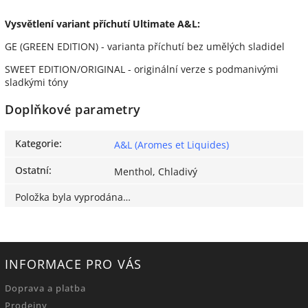
Vysvětlení variant příchutí Ultimate A&L:
GE (GREEN EDITION) - varianta příchutí bez umělých sladidel
SWEET EDITION/ORIGINAL - originální verze s podmanivými
sladkými tóny
Doplňkové parametry
Kategorie
:
A&L (Aromes et Liquides)
Ostatní
:
Menthol, Chladivý
Položka byla vyprodána…
INFORMACE PRO VÁS
Doprava a platba
Prodejny