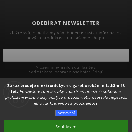
ODEBÍRAT NEWSLETTER
Vložte svůj e-mail a my vám budeme zasílat informace o
nových produktech na našem e-shopu.
Vložením e-mailu souhlasíte s
podmínkami ochrany osobních údajů
Zákaz prodeje elektronických cigaret osobám mladším 18
Přihlásit se
let.
Používáme cookies, abychom Vám umožnili pohodlné
prohlížení webu a díky analýze provozu webu neustále zlepšovali
jeho funkce, výkon a použitelnost.
Copyright 2026
PRIMADYM.CZ
. Všechna práva vyhrazena.
Nastavení
Upravit nastavení cookies
Vytvořil
Shoptet
| Design
Shoptak.cz.
Souhlasím