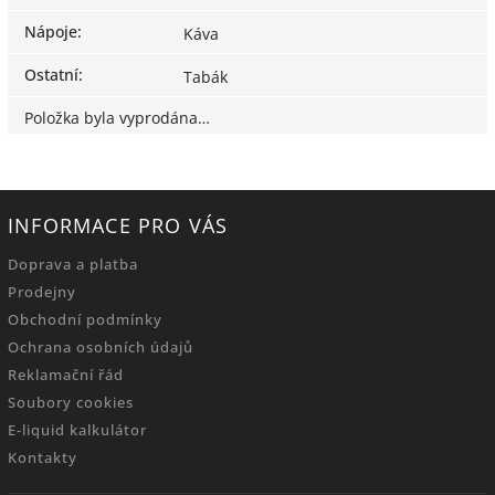
Nápoje
:
Káva
Ostatní
:
Tabák
Položka byla vyprodána…
INFORMACE PRO VÁS
Doprava a platba
Prodejny
Obchodní podmínky
Ochrana osobních údajů
Reklamační řád
Soubory cookies
E-liquid kalkulátor
Kontakty