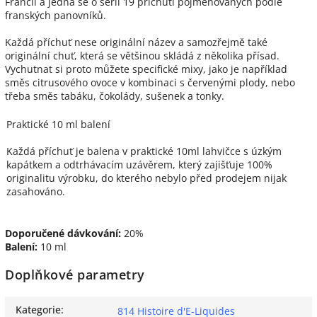
Francii a jedná se o sérii 19 příchutí pojmenovaných podle
franských panovníků.
Každá příchuť nese originální název a samozřejmě také
originální chuť, která se většinou skládá z několika přísad.
Vychutnat si proto můžete specifické mixy, jako je například
směs citrusového ovoce v kombinaci s červenými plody, nebo
třeba směs tabáku, čokolády, sušenek a tonky.
Praktické 10 ml balení
Každá příchuť je balena v praktické 10ml lahvičce s úzkým
kapátkem a odtrhávacím uzávěrem, který zajišťuje 100%
originalitu výrobku, do kterého nebylo před prodejem nijak
zasahováno.
Doporučené dávkování:
20%
Balení:
10 ml
Doplňkové parametry
Kategorie
:
814 Histoire d'E-Liquides