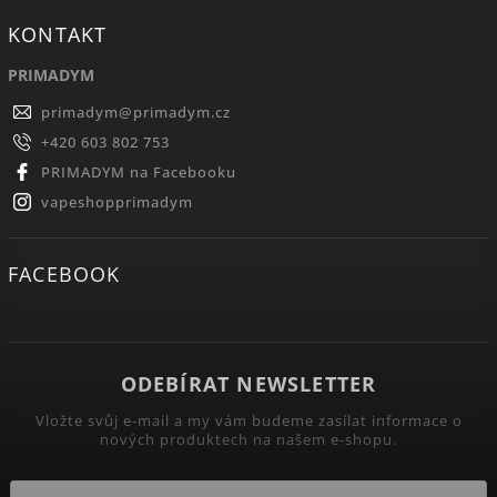
KONTAKT
PRIMADYM
primadym
@
primadym.cz
+420 603 802 753
PRIMADYM na Facebooku
vapeshopprimadym
FACEBOOK
ODEBÍRAT NEWSLETTER
Vložte svůj e-mail a my vám budeme zasílat informace o
nových produktech na našem e-shopu.