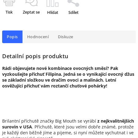
Tisk
Zeptat se
Hlídat
Sdílet
Popis
Hodnocení
Diskuze
Detailní popis produktu
Rádi objevujete nové kombinace ovocných směsí? Pak
vyzkoušejte příchuť Filipina. Jedná se o vynikající ovocný džus
se základní složkou ve dračím ovoci a malinách. Letní
osvěžující příchuť vám roztančí chuťové pohárky!
Brilantní příchutě značky Big Mouth se vyrábí
z nejkvalitnějších
surovin v USA
. Příchutě, které jsou velmi dobře známé, protože
je každý den běžně jíme a pijeme, si nyní můžete vychutnat i ve