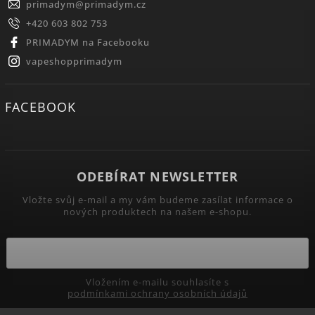
primadym
@
primadym.cz
+420 603 802 753
PRIMADYM na Facebooku
vapeshopprimadym
FACEBOOK
ODEBÍRAT NEWSLETTER
Vložte svůj e-mail a my vám budeme zasílat informace o
nových produktech na našem e-shopu.
Vložením e-mailu souhlasíte s
podmínkami ochrany osobních údajů