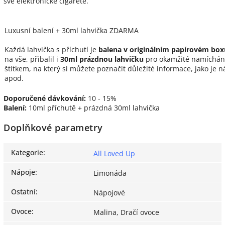
své elektronické cigaretě.
Luxusní balení + 30ml lahvička ZDARMA
Každá lahvička s příchutí je
balena v originálním papírovém box
na vše, přibalil i
30ml prázdnou lahvičku
pro okamžité namíchání
štítkem, na který si můžete poznačit důležité informace, jako je
apod.
Doporučené dávkování:
10 - 15%
Balení:
10ml příchutě + prázdná 30ml lahvička
Doplňkové parametry
Kategorie
:
All Loved Up
Nápoje
:
Limonáda
Ostatní
:
Nápojové
Ovoce
:
Malina, Dračí ovoce