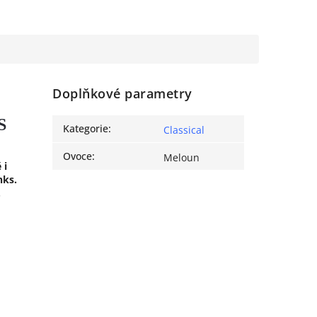
Doplňkové parametry
S
Kategorie
:
Classical
Ovoce
:
Meloun
 i
nks.
.