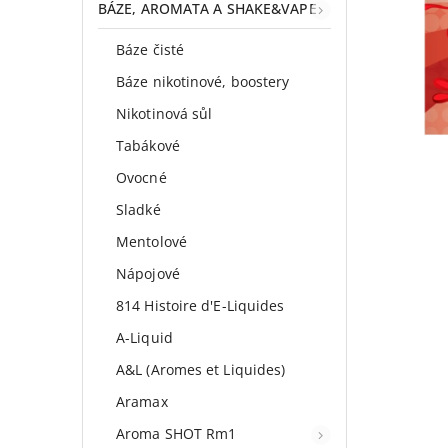
BÁZE, AROMATA A SHAKE&VAPE
Báze čisté
Báze nikotinové, boostery
Nikotinová sůl
Tabákové
Ovocné
Sladké
Mentolové
Nápojové
814 Histoire d'E-Liquides
A-Liquid
A&L (Aromes et Liquides)
Aramax
Aroma SHOT Rm1