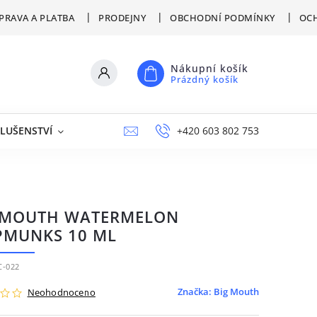
PRAVA A PLATBA
PRODEJNY
OBCHODNÍ PODMÍNKY
OCH
Nákupní košík
Prázdný košík
SLUŠENSTVÍ
VÝPRODEJ
NAPIŠTE NÁM
+420 603 802 753
PRODEJNY
 MOUTH WATERMELON
PMUNKS 10 ML
-022
Značka:
Big Mouth
Neohodnoceno