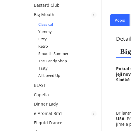
Bastard Club
Big Mouth
Popis
Classical
Yummy
Detai
Fizzy
Retro
Bi
Smooth Summer
The Candy Shop
Tasty
Pokud s
její no
All Loved Up
Sladké
BLÄST
Capella
Dinner Lady
Brilant
e-Aromat Rm1
USA
. P
Eliquid France
jíme a 