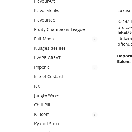
FlavourArt
FlavorMonks
Luxusn
Flavourtec
Každá l
protože
Fruity Champions League
lahvič
štítkem
Full Moon
příchu
Nuages des Iles
Doporu
I VAPE GREAT
Balení:
Imperia
Isle of Custard
Jax
Jungle Wave
Chill Pill
K-Boom
Kyandi Shop