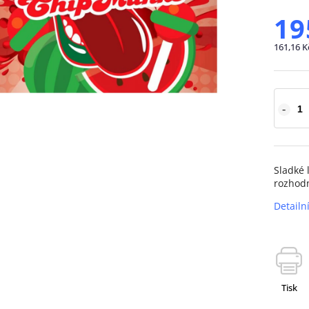
19
161,16 K
Sladké 
rozhodn
Detailn
Tisk