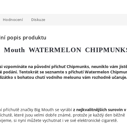
Hodnocení
Diskuze
lní popis produktu
g Mouth WATERMELON CHIPMUNK
i vzpomínáte na původní příchuť Chipmunks, neuniklo vám jistě
vé podání. Tentokrát se seznamte s příchutí Watermelon Chipmu
 lízátko s bohatou chutí vodního melounu vám rozhodně učaruje
ní příchutě značky Big Mouth se vyrábí
z nejkvalitnějších surovin v
říchutě, které jsou velmi dobře známé, protože je každý den běžně
pijeme, si nyní můžete vychutnat i ve své elektronické cigaretě.