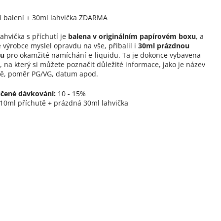
í balení + 30ml lahvička ZDARMA
ahvička s příchutí je
balena v originálním papírovém boxu
, a
 výrobce myslel opravdu na vše, přibalil i
30ml prázdnou
ku
pro okamžité namíchání e-liquidu. Ta je dokonce vybavena
, na který si můžete poznačit důležité informace, jako je název
tě, poměr PG/VG, datum apod.
čené dávkování:
10 - 15%
10ml příchutě + prázdná 30ml lahvička