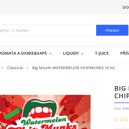
DO
Hledat
AROMATA A SHAKE&VAPE
LIQUIDY
T-JUICE
PŘÍ
/
Classical
/
Big Mouth WATERMELON CHIPMUNKS 10 ml
BIG
CHI
Kód:
BMC