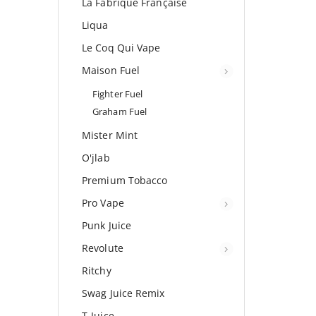
La Fabrique Française
Liqua
Le Coq Qui Vape
Maison Fuel
Fighter Fuel
Graham Fuel
Mister Mint
O'jlab
Premium Tobacco
Pro Vape
Punk Juice
Revolute
Ritchy
Swag Juice Remix
T-Juice