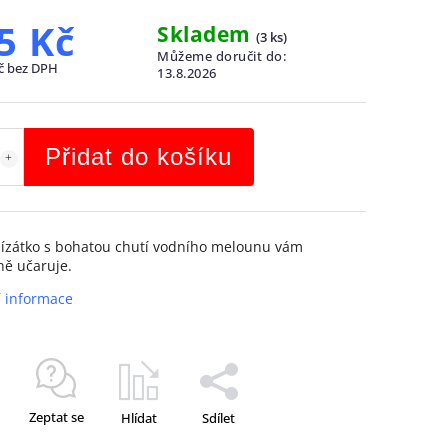
5 Kč
Skladem
(
3 ks
)
Můžeme doručit do:
č bez DPH
13.8.2026
Přidat do košíku
lízátko s bohatou chutí vodního melounu vám
ě učaruje.
í informace
Zeptat se
Hlídat
Sdílet