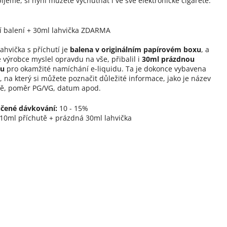
pijeme, si nyní můžete vychutnat i ve své elektronické cigaretě.
í balení + 30ml lahvička ZDARMA
ahvička s příchutí je
balena v originálním papírovém boxu
, a
 výrobce myslel opravdu na vše, přibalil i
30ml prázdnou
ku
pro okamžité namíchání e-liquidu. Ta je dokonce vybavena
, na který si můžete poznačit důležité informace, jako je název
tě, poměr PG/VG, datum apod.
čené dávkování:
10 - 15%
10ml příchutě + prázdná 30ml lahvička