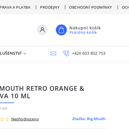
PRAVA A PLATBA
PRODEJNY
OBCHODNÍ PODMÍNKY
OCH
Nákupní košík
Prázdný košík
SLUŠENSTVÍ
VÝPRODEJ
NAPIŠTE NÁM
+420 603 802 753
PRODEJNY
 MOUTH RETRO ORANGE &
VA 10 ML
-001
Značka:
Big Mouth
Neohodnoceno