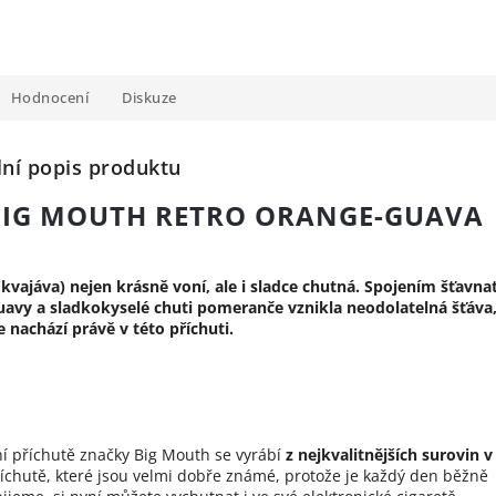
Hodnocení
Diskuze
lní popis produktu
BIG MOUTH RETRO ORANGE-GUAVA
kvajáva) nejen krásně voní, ale i sladce chutná. Spojením šťavna
uavy a sladkokyselé chuti pomeranče vznikla neodolatelná šťáva
e nachází právě v této příchuti.
ní příchutě značky Big Mouth se vyrábí
z nejkvalitnějších surovin v
říchutě, které jsou velmi dobře známé, protože je každý den běžně