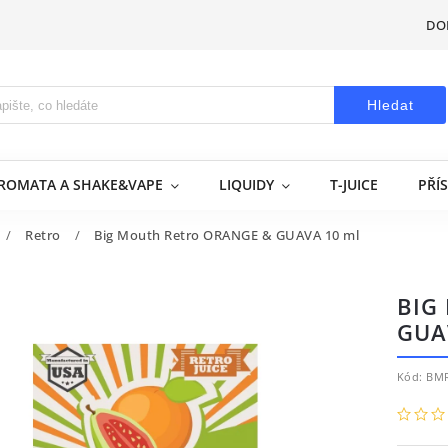
DO
Hledat
AROMATA A SHAKE&VAPE
LIQUIDY
T-JUICE
PŘÍ
/
Retro
/
Big Mouth Retro ORANGE & GUAVA 10 ml
BIG
GUA
Kód:
BMR