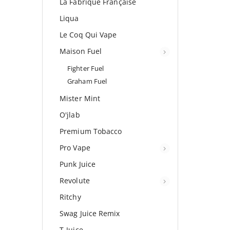
La Fabrique Française
Liqua
Le Coq Qui Vape
Maison Fuel
Fighter Fuel
Graham Fuel
Mister Mint
O'jlab
Premium Tobacco
Pro Vape
Punk Juice
Revolute
Ritchy
Swag Juice Remix
T-Juice