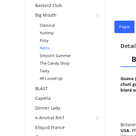
Bastard Club
Big Mouth
Classical
Popis
Yummy
Fizzy
Detai
Retro
Smooth Summer
The Candy Shop
Tasty
Guava (
All Loved Up
chuti g
BLÄST
která s
Capella
Dinner Lady
e-Aromat Rm1
Brilant
Eliquid France
USA
. P