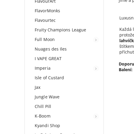
jíme a 
FlavourArt
FlavorMonks
Luxusn
Flavourtec
Každá l
Fruity Champions League
protože
Full Moon
lahvič
štítkem
Nuages des Iles
příchu
I VAPE GREAT
Doporu
Imperia
Balení:
Isle of Custard
Jax
Jungle Wave
Chill Pill
K-Boom
Kyandi Shop