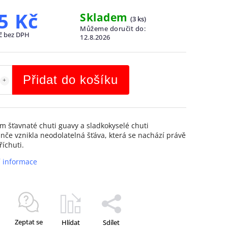
5 Kč
Skladem
(
3 ks
)
Můžeme doručit do:
č bez DPH
12.8.2026
Přidat do košíku
m šťavnaté chuti guavy a sladkokyselé chuti
če vznikla neodolatelná šťáva, která se nachází právě
říchuti.
í informace
Zeptat se
Hlídat
Sdílet