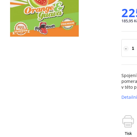
22
185,95 K
Spojení
pomeran
v této p
Detailn
Tisk