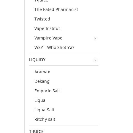
The Fated Pharmacist
Twisted
Vape Institut
Vampire Vape
WSY - Who Shot Ya?
LIQUIDY
Aramax
Dekang
Emporio Salt
Liqua
Liqua Salt
Ritchy salt
T-JUICE