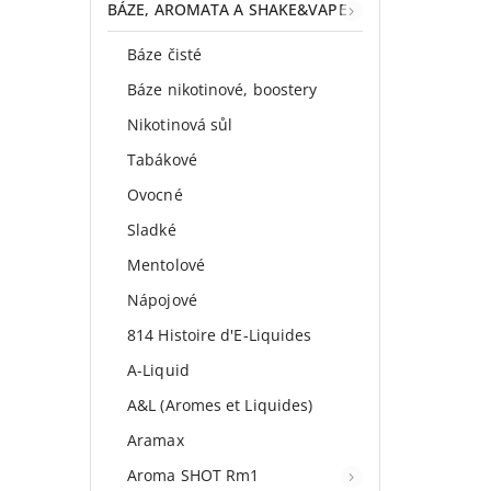
BÁZE, AROMATA A SHAKE&VAPE
Báze čisté
Báze nikotinové, boostery
Nikotinová sůl
Tabákové
Ovocné
Sladké
Mentolové
Nápojové
814 Histoire d'E-Liquides
A-Liquid
A&L (Aromes et Liquides)
Aramax
Aroma SHOT Rm1