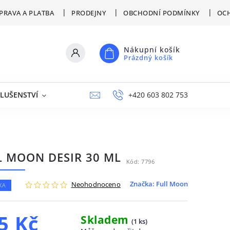
PRAVA A PLATBA
PRODEJNY
OBCHODNÍ PODMÍNKY
OCH
Nákupní košík
Prázdný košík
SLUŠENSTVÍ
VÝPRODEJ
NAPIŠTE NÁM
+420 603 802 753
PRODEJNY
L MOON DESIR 30 ML
Kód:
7796
Značka:
Full Moon
Neohodnoceno
KA
5 Kč
Skladem
(
1 ks
)