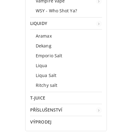
Vampire Vape
WSY - Who Shot Ya?
LIQUIDY
Aramax
Dekang
Emporio Salt
Liqua
Liqua Salt
Ritchy salt
T-JUICE
PŘÍSLUŠENSTVÍ
VÝPRODEJ