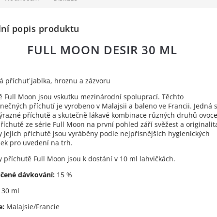
lní popis produktu
FULL MOON DESIR 30 ML
á příchuť jablka, hroznu a zázvoru
ě Full Moon jsou vskutku mezinárodní spoluprací. Těchto
inečných příchutí je vyrobeno v Malajsii a baleno ve Francii. Jedná 
výrazné příchutě a skutečně lákavé kombinace různých druhů ovoce
říchutě ze série Full Moon na první pohled září svěžest a originalit
 jejich příchutě jsou vyráběny podle nejpřísnějších hygienických
k pro uvedení na trh.
 příchutě Full Moon jsou k dostání v 10 ml lahvičkách.
čené dávkování:
15 %
30 ml
e:
Malajsie/Francie