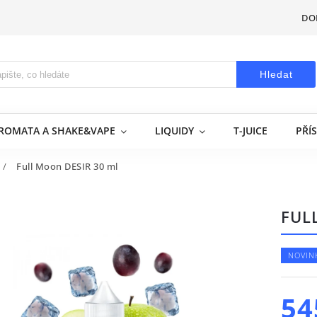
DO
Hledat
AROMATA A SHAKE&VAPE
LIQUIDY
T-JUICE
PŘÍ
/
Full Moon DESIR 30 ml
FUL
NOVIN
54