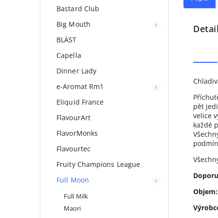
Bastard Club
Big Mouth
Detai
BLÄST
Capella
Dinner Lady
Chladiv
e-Aromat Rm1
Příchut
Eliquid France
pět jed
velice 
FlavourArt
každé p
FlavorMonks
Všechny
podmíne
Flavourtec
Všechny
Fruity Champions League
Doporu
Full Moon
Objem:
Full Milk
Výrobc
Maori