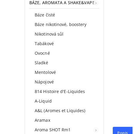
BÁZE, AROMATA A SHAKE&VAPE
Báze čisté
Báze nikotinové, boostery
Nikotinová sůl
Tabákové
Ovocné
Sladké
Mentolové
Nápojové
814 Histoire d'E-Liquides
A-Liquid
A&L (Aromes et Liquides)
Aramax
Aroma SHOT Rm1
Popis