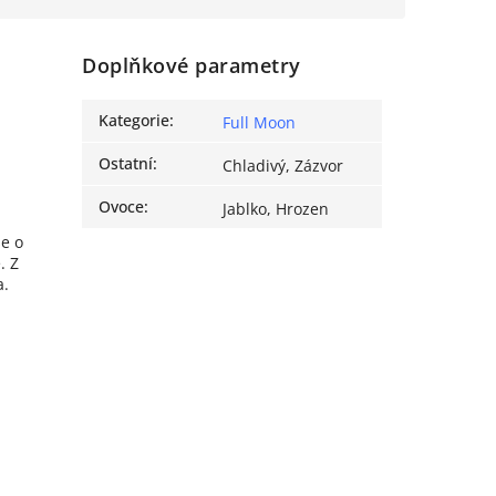
Doplňkové parametry
Kategorie
:
Full Moon
Ostatní
:
Chladivý, Zázvor
Ovoce
:
Jablko, Hrozen
se o
. Z
a.