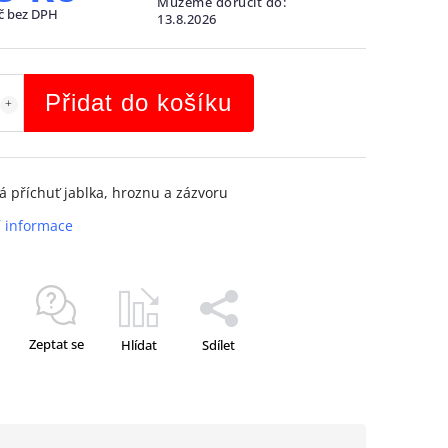
Můžeme doručit do:
č bez DPH
13.8.2026
Přidat do košíku
á příchuť jablka, hroznu a zázvoru
í informace
Zeptat se
Hlídat
Sdílet