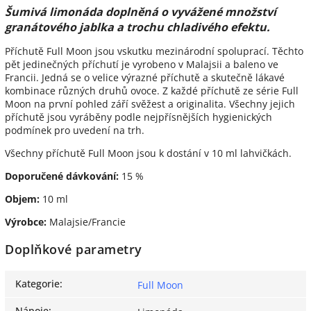
Šumivá limonáda doplněná o vyvážené množství
granátového jablka a trochu chladivého efektu.
Příchutě Full Moon jsou vskutku mezinárodní spoluprací. Těchto
pět jedinečných příchutí je vyrobeno v Malajsii a baleno ve
Francii. Jedná se o velice výrazné příchutě a skutečně lákavé
kombinace různých druhů ovoce. Z každé příchutě ze série Full
Moon na první pohled září svěžest a originalita. Všechny jejich
příchutě jsou vyráběny podle nejpřísnějších hygienických
podmínek pro uvedení na trh.
Všechny příchutě Full Moon jsou k dostání v 10 ml lahvičkách.
Doporučené dávkování:
15 %
Objem:
10 ml
Výrobce:
Malajsie/Francie
Doplňkové parametry
Kategorie
:
Full Moon
Nápoje
: