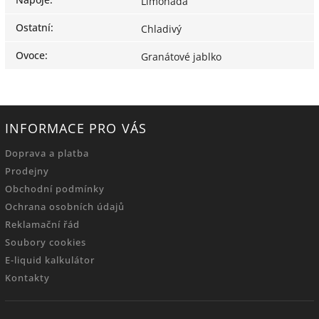
Limonáda
Ostatní
:
Chladivý
Ovoce
:
Granátové jablko
INFORMACE PRO VÁS
Doprava a platba
Prodejny
Obchodní podmínky
Ochrana osobních údajů
Reklamační řád
Soubory cookies
E-liquid kalkulátor
Kontakty