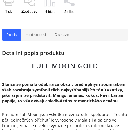
Tisk
Zeptat se
Hlídat
Sdílet
Popis
Hodnocení
Diskuze
Detailní popis produktu
FULL MOON GOLD
Slunce se pomalu odebírá za obzor, před úplným soumrakem
však rozehraje symfonii těch nejvytříbenějších tónů exotiky,
jaké si jen lze představit. Mango, ananas, kokos, kiwi, banán,
papája, to vše ovívají chladivé tóny romantického oceánu.
Příchutě Full Moon jsou vskutku mezinárodní spoluprací. Těchto
pět jedinečných příchutí je vyrobeno v Malajsii a baleno ve
Francii. Jedná se o velice výrazné příchutě a skutečně lákavé