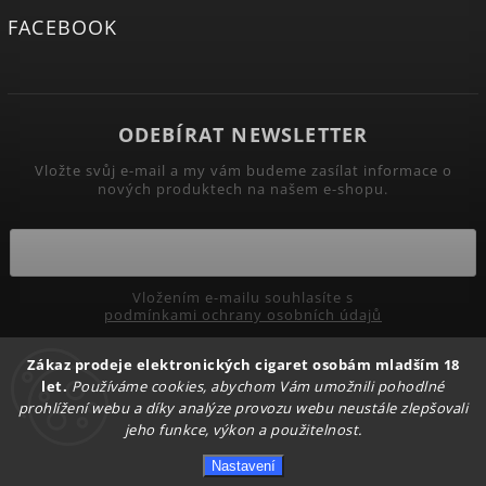
FACEBOOK
ODEBÍRAT NEWSLETTER
Vložte svůj e-mail a my vám budeme zasílat informace o
nových produktech na našem e-shopu.
Vložením e-mailu souhlasíte s
podmínkami ochrany osobních údajů
Zákaz prodeje elektronických cigaret osobám mladším 18
Přihlásit se
let.
Používáme cookies, abychom Vám umožnili pohodlné
prohlížení webu a díky analýze provozu webu neustále zlepšovali
jeho funkce, výkon a použitelnost.
Copyright 2026
PRIMADYM.CZ
. Všechna práva vyhrazena.
Nastavení
Upravit nastavení cookies