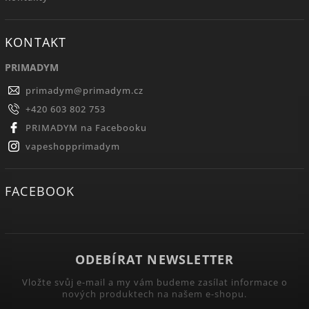
KONTAKT
PRIMADYM
primadym
@
primadym.cz
+420 603 802 753
PRIMADYM na Facebooku
vapeshopprimadym
FACEBOOK
ODEBÍRAT NEWSLETTER
Vložte svůj e-mail a my vám budeme zasílat informace o
nových produktech na našem e-shopu.