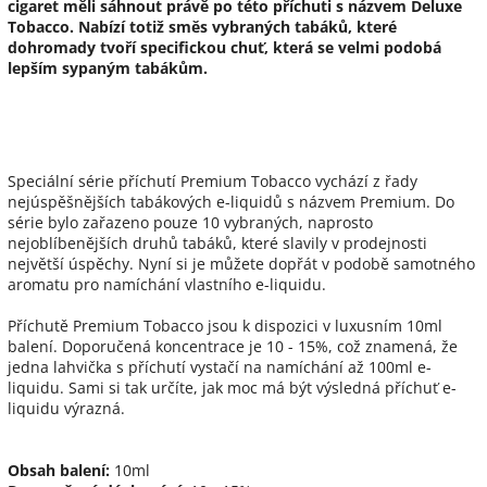
cigaret měli sáhnout právě po této příchuti s názvem Deluxe
Tobacco. Nabízí totiž směs vybraných tabáků, které
dohromady tvoří specifickou chuť, která se velmi podobá
lepším sypaným tabákům.
Speciální série příchutí Premium Tobacco vychází z řady
nejúspěšnějších tabákových e-liquidů s názvem Premium. Do
série bylo zařazeno pouze 10 vybraných, naprosto
nejoblíbenějších druhů tabáků, které slavily v prodejnosti
největší úspěchy. Nyní si je můžete dopřát v podobě samotného
aromatu pro namíchání vlastního e-liquidu.
Příchutě Premium Tobacco jsou k dispozici v luxusním 10ml
balení. Doporučená koncentrace je 10 - 15%, což znamená, že
jedna lahvička s příchutí vystačí na namíchání až 100ml e-
liquidu. Sami si tak určíte, jak moc má být výsledná příchuť e-
liquidu výrazná.
Obsah balení:
10ml