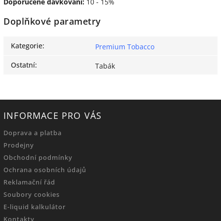
Doporučené dávkování:
10 - 15%
Doplňkové parametry
Kategorie
:
Premium Tobacco
Ostatní
:
Tabák
INFORMACE PRO VÁS
Doprava a platba
Prodejny
Obchodní podmínky
Ochrana osobních údajů
Reklamační řád
Soubory cookies
E-liquid kalkulátor
Kontakty