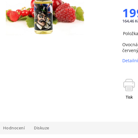
19
164,46 K
Položk
Ovocná 
červený
Detailn
Tisk
Hodnocení
Diskuze