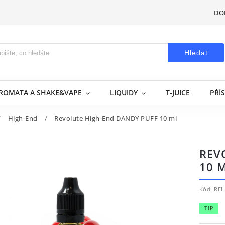
DO
Hledat
AROMATA A SHAKE&VAPE
LIQUIDY
T-JUICE
PŘÍ
/
High-End
/
Revolute High-End DANDY PUFF 10 ml
REV
10 
Kód:
REH
TIP