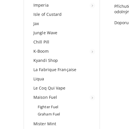
Imperia
Příchut
odolným
Isle of Custard
Doporuč
Jax
Jungle Wave
Chill Pill
K-Boom
Kyandi Shop
La Fabrique Française
Liqua
Le Coq Qui Vape
Maison Fuel
Fighter Fuel
Graham Fuel
Mister Mint