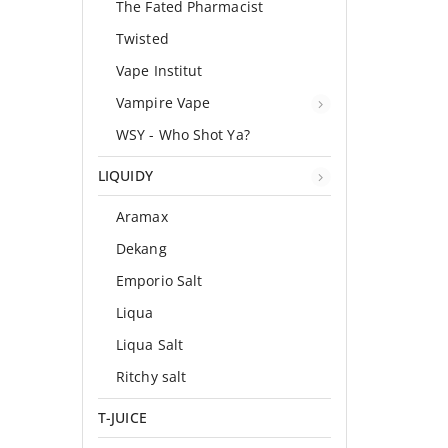
The Fated Pharmacist
Twisted
Vape Institut
Vampire Vape
WSY - Who Shot Ya?
LIQUIDY
Aramax
Dekang
Emporio Salt
Liqua
Liqua Salt
Ritchy salt
T-JUICE