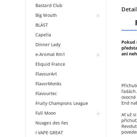
Bastard Club
Detai
Big Mouth
BLÄST
Capella
Pokud m
Dinner Lady
předsta
ani neh
e-Aromat Rm1
Eliquid France
FlavourArt
FlavorMonks
Příchut
řadách.
Flavourtec
ovocné 
End nab
Fruity Champions League
Full Moon
Ať už s
příchuť
Nuages des Iles
Revolut
povede
I VAPE GREAT