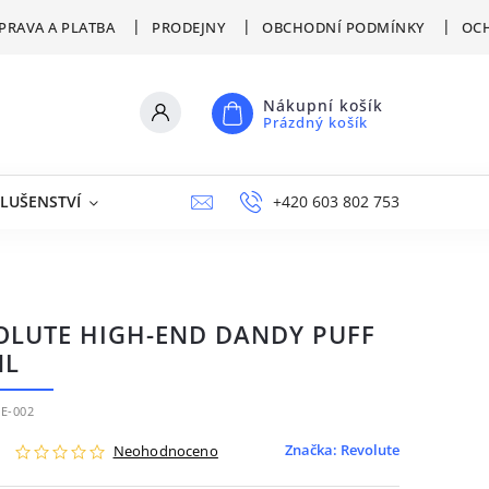
PRAVA A PLATBA
PRODEJNY
OBCHODNÍ PODMÍNKY
OCH
Nákupní košík
Prázdný košík
SLUŠENSTVÍ
VÝPRODEJ
NAPIŠTE NÁM
+420 603 802 753
PRODEJNY
OLUTE HIGH-END DANDY PUFF
ML
E-002
Značka:
Revolute
Neohodnoceno