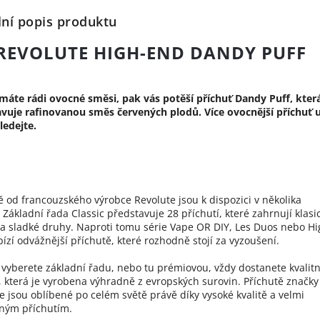
lní popis produktu
REVOLUTE HIGH-END DANDY PUFF
áte rádi ovocné směsi, pak vás potěší příchuť Dandy Puff, kter
vuje rafinovanou směs červených plodů. Více ovocnější příchuť 
ledejte.
ě od francouzského výrobce Revolute jsou k dispozici v několika
 Základní řada Classic představuje 28 příchutí, které zahrnují klasi
a sladké druhy. Naproti tomu série Vape OR DIY, Les Duos nebo Hi
ízí odvážnější příchutě, které rozhodně stojí za vyzoušení.
i vyberete základní řadu, nebo tu prémiovou, vždy dostanete kvalitn
, která je vyrobena výhradně z evropských surovin. Příchutě značky
e jsou oblíbené po celém světě právě díky vysoké kvalitě a velmi
ným příchutím.