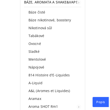
BÁZE, AROMATA A SHAKE&VAPE
Báze čisté
Báze nikotinové, boostery
Nikotinová sůl
Tabákové
Ovocné
Sladké
Mentolové
Nápojové
814 Histoire d'E-Liquides
A-Liquid
A&L (Aromes et Liquides)
Aramax
Popis
Aroma SHOT Rm1