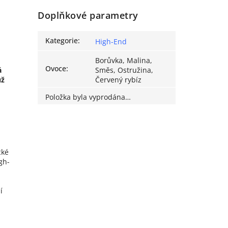
Doplňkové parametry
Kategorie
:
High-End
Borůvka, Malina,
Ovoce
:
á
Směs, Ostružina,
už
Červený rybíz
Položka byla vyprodána…
cké
gh-
í