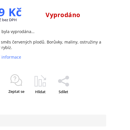
9 Kč
Vyprodáno
č bez DPH
a byla vyprodána…
směs červených plodů. Borůvky, maliny, ostružiny a
 rybíz.
í informace
Zeptat se
Hlídat
Sdílet