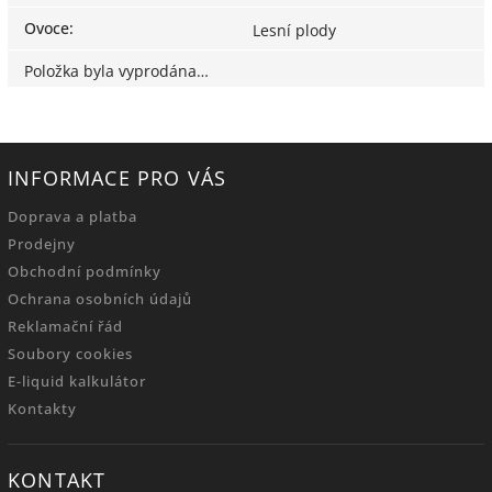
Ovoce
:
Lesní plody
Položka byla vyprodána…
INFORMACE PRO VÁS
Doprava a platba
Prodejny
Obchodní podmínky
Ochrana osobních údajů
Reklamační řád
Soubory cookies
E-liquid kalkulátor
Kontakty
KONTAKT