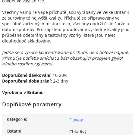
chybět ve vaší sbírce.
Všechny Vampire Vape příchutě jsou vyráběny ve Velké Británii
ze suroviny té nejvyšší kvality. Příchutě se připravovány ve
speciálně zařízených místnostech, všechny obdrží číslo šarže a
datum spotřeby. Pro zajištění požadované výsledné kvality jsou
průběžně odebírány a testovány vzorky, které jsou navíc
dlouhodobě skladovány.
Jedná se o vysoce koncentrované příchutě, ne o hotové náplně.
Příchuť je potřeba smíchat s bází obsahující propylen glykol
a/nebo rostlinný glycerol.
Doporučené dávkování:
10-20%
Doporučená doba zrání:
2-3 dny
Vyrobeno v Británii.
Doplňkové parametry
Kategorie
:
Flavour
Ostatní
:
Chladivý