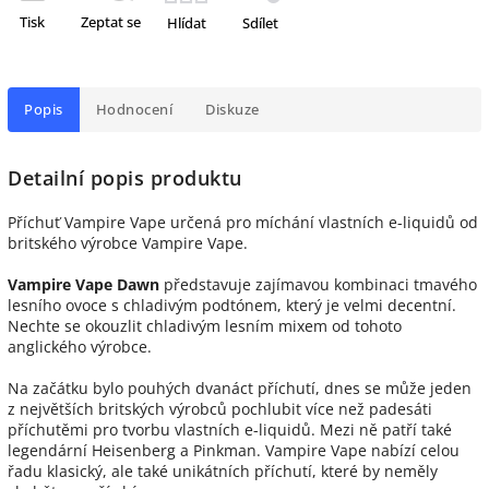
Tisk
Zeptat se
Hlídat
Sdílet
Popis
Hodnocení
Diskuze
Detailní popis produktu
Příchuť Vampire Vape určená pro míchání vlastních e-liquidů od
britského výrobce Vampire Vape.
Vampire Vape Dawn
představuje zajímavou kombinaci tmavého
lesního ovoce s chladivým podtónem, který je velmi decentní.
Nechte se okouzlit chladivým lesním mixem od tohoto
anglického výrobce.
Na začátku bylo pouhých dvanáct příchutí, dnes se může jeden
z největších britských výrobců pochlubit více než padesáti
příchutěmi pro tvorbu vlastních e-liquidů. Mezi ně patří také
legendární Heisenberg a Pinkman. Vampire Vape nabízí celou
řadu klasický, ale také unikátních příchutí, které by neměly