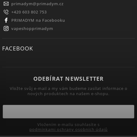
primadym
@
primadym.cz
+420 603 802 753
PRIMADYM na Facebooku
vapeshopprimadym
FACEBOOK
ODEBÍRAT NEWSLETTER
Vložte svůj e-mail a my vám budeme zasílat informace o
nových produktech na našem e-shopu.
Vložením e-mailu souhlasíte s
podmínkami ochrany osobních údajů