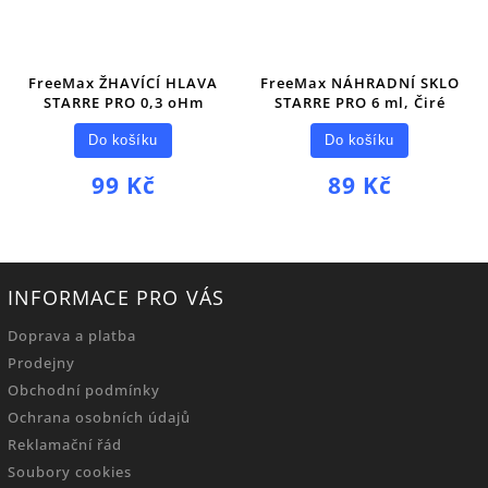
FreeMax ŽHAVÍCÍ HLAVA
FreeMax NÁHRADNÍ SKLO
STARRE PRO 0,3 oHm
STARRE PRO 6 ml, Čiré
Do košíku
Do košíku
99 Kč
89 Kč
INFORMACE PRO VÁS
Doprava a platba
Prodejny
Obchodní podmínky
Ochrana osobních údajů
Reklamační řád
Soubory cookies