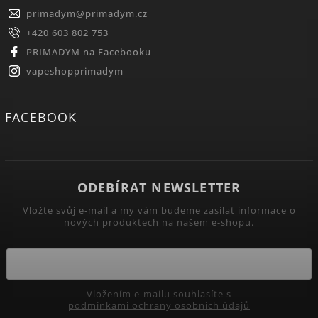
primadym
@
primadym.cz
+420 603 802 753
PRIMADYM na Facebooku
vapeshopprimadym
FACEBOOK
ODEBÍRAT NEWSLETTER
Vložte svůj e-mail a my vám budeme zasílat informace o
nových produktech na našem e-shopu.
Vložením e-mailu souhlasíte s
podmínkami ochrany osobních údajů