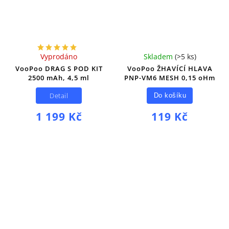
Vyprodáno
Skladem
(
>5 ks
)
VooPoo DRAG S POD KIT
VooPoo ŽHAVÍCÍ HLAVA
2500 mAh, 4,5 ml
PNP-VM6 MESH 0,15 oHm
Detail
Do košíku
1 199 Kč
119 Kč