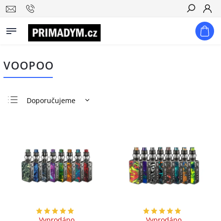
Hledat
VOOPOO
Doporučujeme
Nejlevnější
Nejdražší
Nejprodávanější
Abecedně
Vyprodáno
Vyprodáno