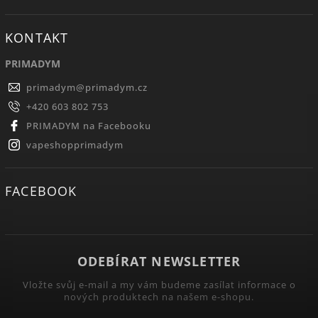
KONTAKT
PRIMADYM
primadym
@
primadym.cz
+420 603 802 753
PRIMADYM na Facebooku
vapeshopprimadym
FACEBOOK
ODEBÍRAT NEWSLETTER
Vložte svůj e-mail a my vám budeme zasílat informace o
nových produktech na našem e-shopu.