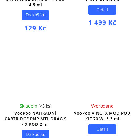
4,5 ml
Detail
Do košíku
1 499 Kč
129 Kč
Skladem
(
>5 ks
)
Vyprodáno
VooPoo NÁHRADNÍ
VooPoo VINCI X MOD POD
CARTRIDGE PNP MTL DRAG S
KIT 70 W, 5,5 ml
/ X POD 2 ml
Detail
Do košíku