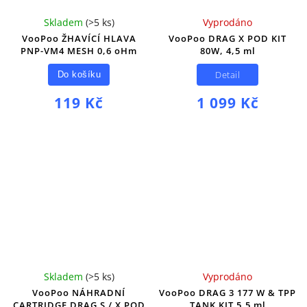
Skladem
(
>5 ks
)
Vyprodáno
VooPoo ŽHAVÍCÍ HLAVA
VooPoo DRAG X POD KIT
PNP-VM4 MESH 0,6 oHm
80W, 4,5 ml
Detail
Do košíku
119 Kč
1 099 Kč
Skladem
(
>5 ks
)
Vyprodáno
VooPoo NÁHRADNÍ
VooPoo DRAG 3 177 W & TPP
CARTRIDGE DRAG S / X POD
TANK KIT 5,5 ml