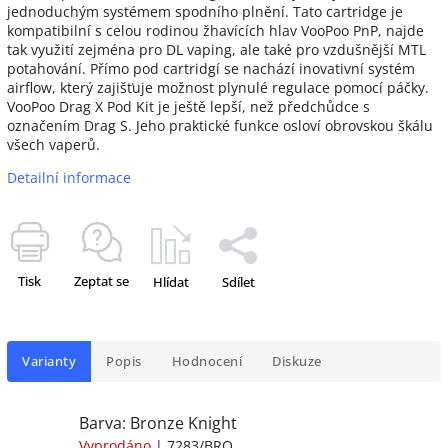
jednoduchým systémem spodního plnění. Tato cartridge je
kompatibilní s celou rodinou žhavících hlav VooPoo PnP, najde
tak využití zejména pro DL vaping, ale také pro vzdušnější MTL
potahování. Přímo pod cartridgí se nachází inovativní systém
airflow, který zajišťuje možnost plynulé regulace pomocí páčky.
VooPoo Drag X Pod Kit je ještě lepší, než předchůdce s
označením Drag S. Jeho praktické funkce osloví obrovskou škálu
všech vaperů.
Detailní informace
Tisk
Zeptat se
Hlídat
Sdílet
Varianty
Popis
Hodnocení
Diskuze
Barva: Bronze Knight
Vyprodáno
| 7283/BRO