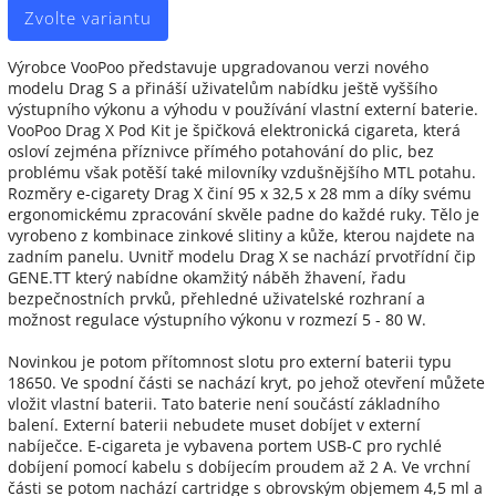
Zvolte variantu
Výrobce VooPoo představuje upgradovanou verzi nového
modelu Drag S a přináší uživatelům nabídku ještě vyššího
výstupního výkonu a výhodu v používání vlastní externí baterie.
VooPoo Drag X Pod Kit je špičková elektronická cigareta, která
osloví zejména příznivce přímého potahování do plic, bez
problému však potěší také milovníky vzdušnějšího MTL potahu.
Rozměry e-cigarety Drag X činí 95 x 32,5 x 28 mm a díky svému
ergonomickému zpracování skvěle padne do každé ruky. Tělo je
vyrobeno z kombinace zinkové slitiny a kůže, kterou najdete na
zadním panelu. Uvnitř modelu Drag X se nachází prvotřídní čip
GENE.TT který nabídne okamžitý náběh žhavení, řadu
bezpečnostních prvků, přehledné uživatelské rozhraní a
možnost regulace výstupního výkonu v rozmezí 5 - 80 W.
Novinkou je potom přítomnost slotu pro externí baterii typu
18650. Ve spodní části se nachází kryt, po jehož otevření můžete
vložit vlastní baterii. Tato baterie není součástí základního
balení. Externí baterii nebudete muset dobíjet v externí
nabíječce. E-cigareta je vybavena portem USB-C pro rychlé
dobíjení pomocí kabelu s dobíjecím proudem až 2 A. Ve vrchní
části se potom nachází cartridge s obrovským objemem 4,5 ml a