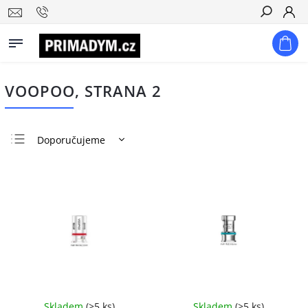
Hledat
VOOPOO
, STRANA 2
Doporučujeme
Nejlevnější
Nejdražší
Nejprodávanější
Abecedně
Skladem
(
>5 ks
)
Skladem
(
>5 ks
)