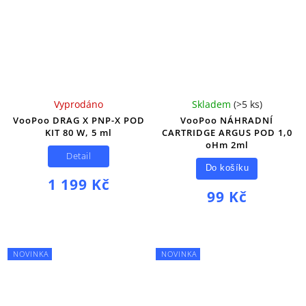
Vyprodáno
Skladem
(
>5 ks
)
VooPoo DRAG X PNP-X POD
VooPoo NÁHRADNÍ
KIT 80 W, 5 ml
CARTRIDGE ARGUS POD 1,0
oHm 2ml
Detail
Do košíku
1 199 Kč
99 Kč
NOVINKA
NOVINKA