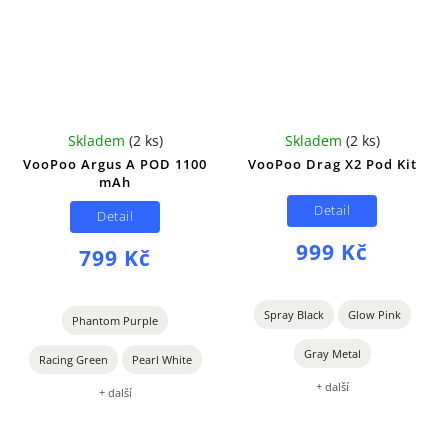
Skladem
(
2 ks
)
Skladem
(
2 ks
)
VooPoo Argus A POD 1100
VooPoo Drag X2 Pod Kit
mAh
Detail
Detail
999 Kč
799 Kč
Spray Black
Glow Pink
Phantom Purple
Gray Metal
Racing Green
Pearl White
+ další
+ další