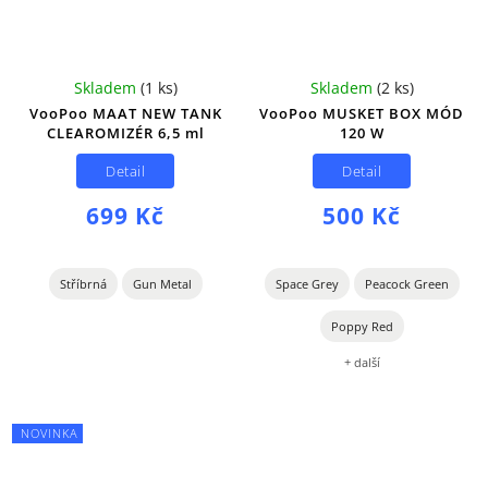
Skladem
(
1 ks
)
Skladem
(
2 ks
)
VooPoo MAAT NEW TANK
VooPoo MUSKET BOX MÓD
CLEAROMIZÉR 6,5 ml
120 W
Detail
Detail
699 Kč
500 Kč
Stříbrná
Gun Metal
Space Grey
Peacock Green
Poppy Red
+ další
NOVINKA