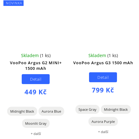
NOVINKA
Skladem
(
1 ks
)
Skladem
(
1 ks
)
VooPoo Argus G2 MINI+
VooPoo Argus G3 1500 mAh
1500 mAh
Detail
Detail
799 Kč
449 Kč
Space Gray
Midnight Black
Midnight Black
Aurora Blue
Aurora Purple
Moonlit Gray
+ další
+ další