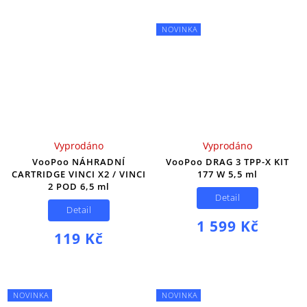
NOVINKA
Vyprodáno
Vyprodáno
VooPoo NÁHRADNÍ
VooPoo DRAG 3 TPP-X KIT
CARTRIDGE VINCI X2 / VINCI
177 W 5,5 ml
2 POD 6,5 ml
Detail
Detail
1 599 Kč
119 Kč
NOVINKA
NOVINKA