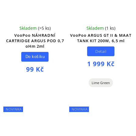
Skladem
(
>5 ks
)
Skladem
(
1 ks
)
VooPoo NÁHRADNÍ
VooPoo ARGUS GT II & MAAT
CARTRIDGE ARGUS POD 0,7
TANK KIT 200W, 6,5 ml
oHm 2ml
Detail
Do košíku
1 999 Kč
99 Kč
Lime Green
NOVINKA
NOVINKA