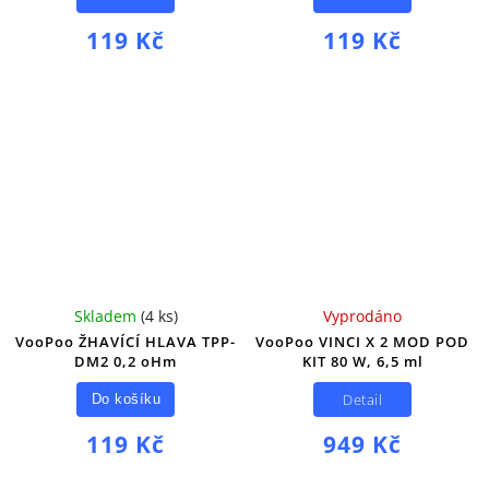
119 Kč
119 Kč
Skladem
(
4 ks
)
Vyprodáno
VooPoo ŽHAVÍCÍ HLAVA TPP-
VooPoo VINCI X 2 MOD POD
DM2 0,2 oHm
KIT 80 W, 6,5 ml
Detail
Do košíku
119 Kč
949 Kč