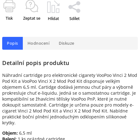
Tisk
Zeptat se
Hlídat
Sdílet
Popis
Hodnocení
Diskuze
Detailní popis produktu
Náhradní cartridge pro elektronické cigarety VooPoo Vinci 2 Mod
Pod Kit a VooPoo Vinci X 2 Mod Pod Kit disponuje velkým
objemem 6,5 ml. Cartidge dodává jemnou chuť páry a výborně
prokresluje chuť e-liquidu. Jedná se o samostatnou cartridge. Je
kompatibilní se žhavícími tělísky VooPoo PnP, které je nutné
dokoupit samostatně. Cartridge je určena pouze pro modely e-
cigaret Vinci 2 Mod Pod Kit a Vinci X 2 Mod Pod Kit. Nabídne
praktické boční plnění jednoduchým odklopením silikonové
krytky.
Objem:
6,5 ml
Balení:
1 ks prázdné cartridge