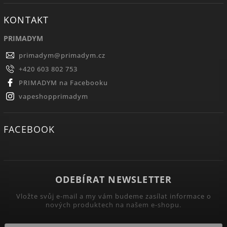
KONTAKT
PRIMADYM
primadym
@
primadym.cz
+420 603 802 753
PRIMADYM na Facebooku
vapeshopprimadym
FACEBOOK
ODEBÍRAT NEWSLETTER
Vložte svůj e-mail a my vám budeme zasílat informace o
nových produktech na našem e-shopu.