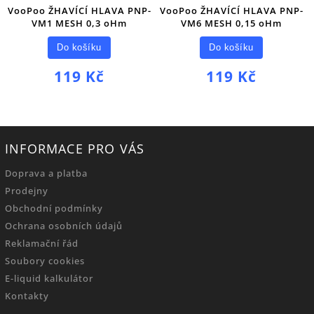
VooPoo ŽHAVÍCÍ HLAVA PNP-
VooPoo ŽHAVÍCÍ HLAVA PNP-
VM1 MESH 0,3 oHm
VM6 MESH 0,15 oHm
Do košíku
Do košíku
119 Kč
119 Kč
INFORMACE PRO VÁS
Doprava a platba
Prodejny
Obchodní podmínky
Ochrana osobních údajů
Reklamační řád
Soubory cookies
E-liquid kalkulátor
Kontakty