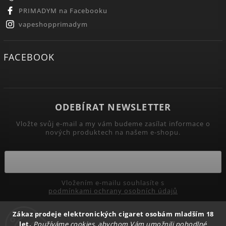
PRIMADYM na Facebooku
vapeshopprimadym
FACEBOOK
ODEBÍRAT NEWSLETTER
Vložte svůj e-mail a my vám budeme zasílat informace o
nových produktech na našem e-shopu.
Vložením e-mailu souhlasíte s
podmínkami ochrany osobních údajů
Zákaz prodeje elektronických cigaret osobám mladším 18
Přihlásit se
let.
Používáme cookies, abychom Vám umožnili pohodlné