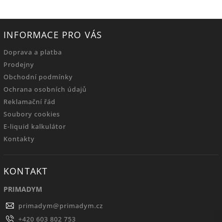
INFORMACE PRO VÁS
Doprava a platba
Prodejny
Obchodní podmínky
Ochrana osobních údajů
Reklamační řád
Soubory cookies
E-liquid kalkulátor
Kontakty
KONTAKT
PRIMADYM
primadym
@
primadym.cz
+420 603 802 753