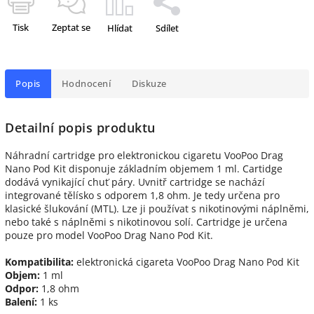
Tisk
Zeptat se
Hlídat
Sdílet
Popis
Hodnocení
Diskuze
Detailní popis produktu
Náhradní cartridge pro elektronickou cigaretu VooPoo Drag
Nano Pod Kit disponuje základním objemem 1 ml. Cartidge
dodává vynikající chuť páry. Uvnitř cartridge se nachází
integrované tělísko s odporem 1,8 ohm. Je tedy určena pro
klasické šlukování (MTL). Lze ji používat s nikotinovými náplněmi,
nebo také s náplněmi s nikotinovou solí. Cartridge je určena
pouze pro model VooPoo Drag Nano Pod Kit.
Kompatibilita:
elektronická cigareta VooPoo Drag Nano Pod Kit
Objem:
1 ml
Odpor:
1,8 ohm
Balení:
1 ks