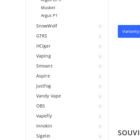
Musket
Argus P1
SnowWolf
Varianty
GTRS
HCigar
Vaping
Smoant
Aspire
Justfog
Vandy Vape
OBS
Vapefly
Innokin
SOUVI
Sigelei