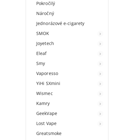
Pokročilý
Náročný
Jednorázové e-cigarety
SMOK
Joyetech
Eleaf
Smy
Vaporesso
YiHi SXmini
Wismec
Kamry
GeekVape
Lost Vape
Greatsmoke