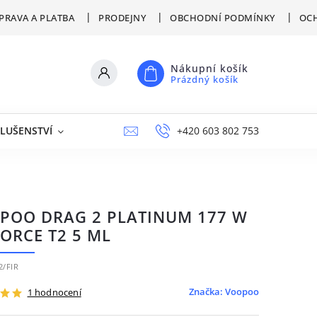
PRAVA A PLATBA
PRODEJNY
OBCHODNÍ PODMÍNKY
OCH
Nákupní košík
Prázdný košík
SLUŠENSTVÍ
VÝPRODEJ
NAPIŠTE NÁM
+420 603 802 753
PRODEJNY
POO DRAG 2 PLATINUM 177 W
FORCE T2 5 ML
2/FIR
Značka:
Voopoo
1 hodnocení