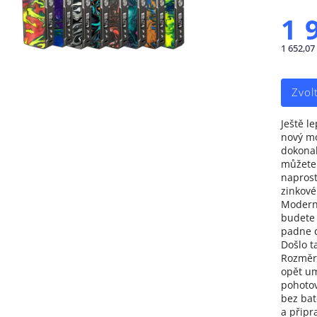
1 
1 652,07
Zvol
Ještě le
nový mo
dokonal
můžete 
naprost
zinkové
Moderně
budete 
padne d
Došlo t
Rozměry
opět um
pohotov
bez bate
a připr