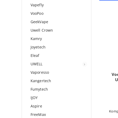
Vapefly
VooPoo
Kód:
6291
GeekVape
Uwell Crown
Kamry
Joyetech
Eleaf
UWELL
Vaporesso
Voopoo ŽHAVÍCÍ HLAVA
Vo
UFORCE N1 0,13 oHm
U
Kangertech
Fumytech
Detail
IJOY
119 Kč
Aspire
Kompatibilní s: Voopoo UFORCE.
Komp
FreeMax
Cena za 1 kus.