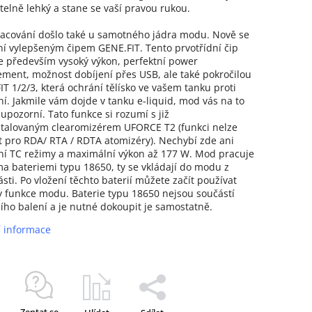
telně lehký a stane se vaší pravou rukou.
acování došlo také u samotného jádra modu. Nově se
ní vylepšeným čipem GENE.FIT. Tento prvotřídní čip
 především vysoký výkon, perfektní power
ent, možnost dobíjení přes USB, ale také pokročilou
FIT 1/2/3, která ochrání tělísko ve vašem tanku proti
ní. Jakmile vám dojde v tanku e-liquid, mod vás na to
 upozorní. Tato funkce si rozumí s již
talovaným clearomizérem UFORCE T2 (funkci nelze
t pro RDA/ RTA / RDTA atomizéry). Nechybí zde ani
ní TC režimy a maximální výkon až 177 W. Mod pracuje
a bateriemi typu 18650, ty se vkládají do modu z
ásti. Po vložení těchto baterií můžete začít používat
 funkce modu. Baterie typu 18650 nejsou součástí
ího balení a je nutné dokoupit je samostatně.
í informace