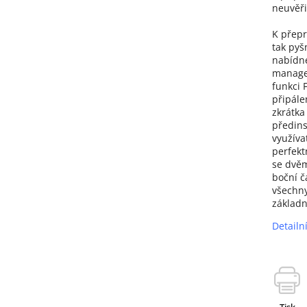
neuvěři
K přepr
tak pyš
nabídne
managem
funkci 
připále
zkrátka
předins
využíva
perfekt
se dvěm
boční č
všechny
základn
Detailn