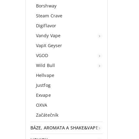
Borshway
Steam Crave
Digiflavor
Vandy Vape
VapX Geyser
VGOD
Wild Bull
Hellvape
Justfog
Exvape
OXVA
Začátečník
BÁZE, AROMATA A SHAKE&VAPE