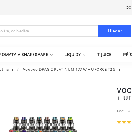
DO
Hledat
AROMATA A SHAKE&VAPE
LIQUIDY
T-JUICE
PŘÍ
latinum
/
Voopoo DRAG 2 PLATINUM 177 W + UFORCE T2 5 ml
VOO
+ U
Kód:
628