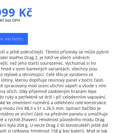
999 Kč
 Kč bez DPH
te variantu
pší a ještě pokročilejší. Těmito přízvisky se může pyšnit
del VooPoo Drag 2, je totiž ve všech směrech
ejší, než jeho starší sourozenec. Vychutnat si ho
hned v osmi barevných variantách, všechny jsou
o stylové a ohromující. Celé tělo je vyrobeno ze
 slitiny, kterou doplňuje resinový panel v boční části.
 zpracovaný mod ocení všichni vapeři a všude s ním
na očích. Díky příjemně zaobleným hranám lépe
o ruky a perfektně se drží i při celodenním vapování.
aké ke zmenšení rozměrů a odlehčení celé konstrukce.
 modu činí 88,3 x 51 x 26,5 mm. Spínací tlačítko je
ístěno ve vrchní části na předním panelu a umožňuje
é a rychlé žhavení. Hmotnost původního modu Drag
rií byla 204 g. U verze Drag 2 šli konstruktéři ještě dál
avili si celkovou hmotnost 158 g bez baterií. Mod je tak