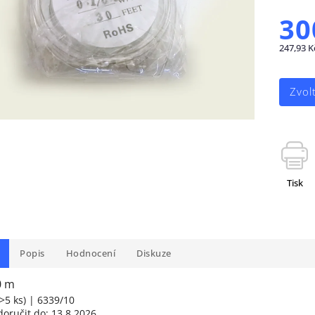
30
247,93 K
Zvol
Tisk
Popis
Hodnocení
Diskuze
0 m
>5 ks
)
| 6339/10
oručit do:
13.8.2026