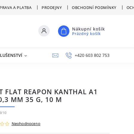
PRAVA A PLATBA
PRODEJNY
OBCHODNÍ PODMÍNKY
OCH
Nákupní košík
Prázdný košík
SLUŠENSTVÍ
VÝPRODEJ
NAPIŠTE NÁM
+420 603 802 753
PRODEJNY
T FLAT REAPON KANTHAL A1
0,3 MM 35 G, 10 M
9/10
Neohodnoceno