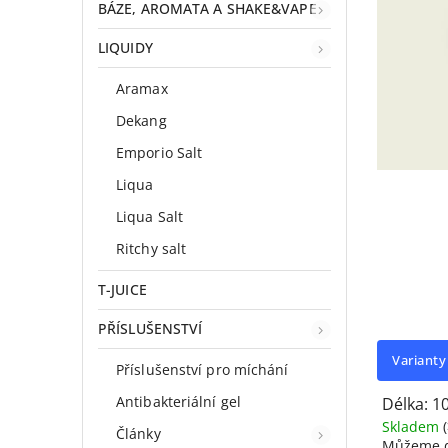
BÁZE, AROMATA A SHAKE&VAPE
LIQUIDY
Aramax
Dekang
Emporio Salt
Liqua
Liqua Salt
Ritchy salt
T-JUICE
PŘÍSLUŠENSTVÍ
Varianty
Příslušenství pro míchání
Antibakteriální gel
Délka: 1
Skladem
(
Články
Můžeme d