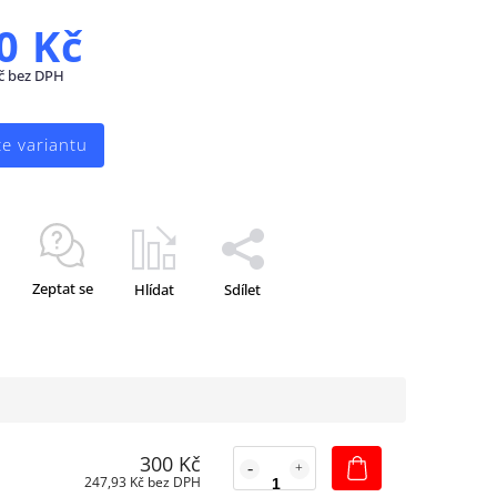
0 Kč
č bez DPH
te variantu
Zeptat se
Hlídat
Sdílet
300 Kč
247,93 Kč bez DPH