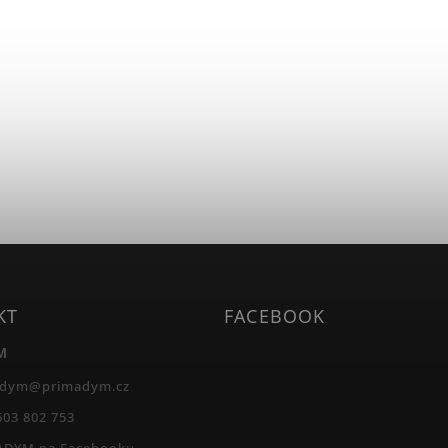
KT
FACEBOOK
M
adym
@
primadym.cz
603 802 753