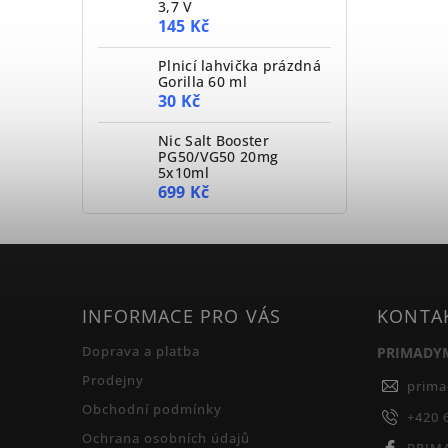
3,7 V
145 Kč
Plnicí lahvička prázdná
Gorilla 60 ml
30 Kč
Nic Salt Booster
PG50/VG50 20mg
5x10ml
699 Kč
INFORMACE PRO VÁS
KONTA
Doprava a platba
PRIMADY
Prodejny
prim
Obchodní podmínky
+420 
Ochrana osobních údajů