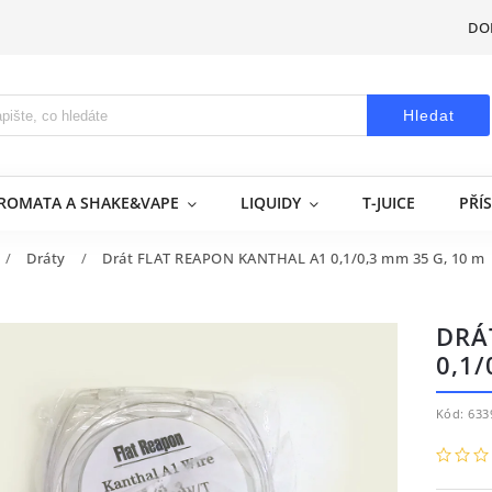
DO
Hledat
AROMATA A SHAKE&VAPE
LIQUIDY
T-JUICE
PŘÍ
/
Dráty
/
Drát FLAT REAPON KANTHAL A1 0,1/0,3 mm 35 G, 10 m
DRÁ
0,1/
Kód:
633