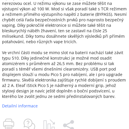
nerezovou ocel. U režimu výkonu se zase můžete těšit na
výstupní výkon až 100 W. Mod si však poradí také s TCR režimem
a režimem přímého výstupního napětí z baterie (BYPASS). Nesmí
chybět celá řada bezpečnostních prvků pro naprosto bezpečný
vaping. Díky pokročilé elektronice si můžete také těšit na
bleskurychlý náběh žhavení, ten se zastavil na čísle 25
milisekund. Díky tomu dosáhnete skvělých výsledků při přímém
potahování, nebo různých vape tricích.
Ve vrchní části modu se mimo slot na baterii nachází také závit
typu 510. Díky jedinečné konstrukci je možné mod osadit
atomizérem s průměrem až 26,5 mm. Bez problému si tak
poradí s téměř všemi dnešními clearomizéry. USB port pod
displejem slouží u modu Pico S pro nabíjení, ale i pro upgrade
firmwaru. Skvělá elektronika zajišťuje rychlé dobíjení s proudem
až 2 A. Eleaf iStick Pico S je nádherný a moderní grip, jehož
stylový design je navíc ještě doplněn o boční podsvícení, u
kterého lze zvolit jednu ze sedmi předinstalovaných barev.
Detailní informace