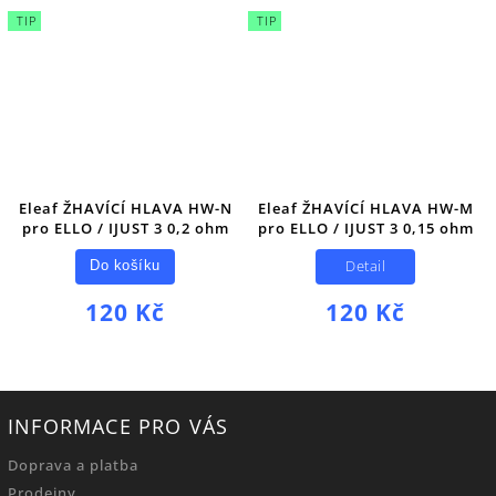
TIP
TIP
Eleaf ŽHAVÍCÍ HLAVA HW-N
Eleaf ŽHAVÍCÍ HLAVA HW-M
pro ELLO / IJUST 3 0,2 ohm
pro ELLO / IJUST 3 0,15 ohm
Detail
Do košíku
120 Kč
120 Kč
INFORMACE PRO VÁS
Doprava a platba
Prodejny