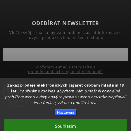
ODEBÍRAT NEWSLETTER
Vložte svůj e-mail a my vám budeme zasílat informace o
nových produktech na našem e-shopu.
Vložením e-mailu souhlasíte s
podmínkami ochrany osobních údajů
Zákaz prodeje elektronických cigaret osobám mladším 18
Přihlásit se
let.
Používáme cookies, abychom Vám umožnili pohodlné
prohlížení webu a díky analýze provozu webu neustále zlepšovali
jeho funkce, výkon a použitelnost.
Copyright 2026
PRIMADYM.CZ
. Všechna práva vyhrazena.
Nastavení
Upravit nastavení cookies
Vytvořil
Shoptet
| Design
Shoptak.cz.
Souhlasím