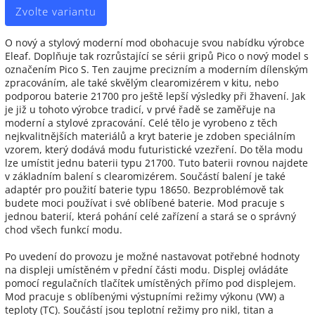
Zvolte variantu
O nový a stylový moderní mod obohacuje svou nabídku výrobce
Eleaf. Doplňuje tak rozrůstající se sérii gripů Pico o nový model s
označením Pico S. Ten zaujme precizním a moderním dílenským
zpracováním, ale také skvělým clearomizérem v kitu, nebo
podporou baterie 21700 pro ještě lepší výsledky při žhavení. Jak
je již u tohoto výrobce tradicí, v prvé řadě se zaměřuje na
moderní a stylové zpracování. Celé tělo je vyrobeno z těch
nejkvalitnějších materiálů a kryt baterie je zdoben speciálním
vzorem, který dodává modu futuristické vzezření. Do těla modu
lze umístit jednu baterii typu 21700. Tuto baterii rovnou najdete
v základním balení s clearomizérem. Součástí balení je také
adaptér pro použití baterie typu 18650. Bezproblémově tak
budete moci používat i své oblíbené baterie. Mod pracuje s
jednou baterií, která pohání celé zařízení a stará se o správný
chod všech funkcí modu.
Po uvedení do provozu je možné nastavovat potřebné hodnoty
na displeji umístěném v přední části modu. Displej ovládáte
pomocí regulačních tlačítek umístěných přímo pod displejem.
Mod pracuje s oblíbenými výstupními režimy výkonu (VW) a
teploty (TC). Součástí jsou teplotní režimy pro nikl, titan a