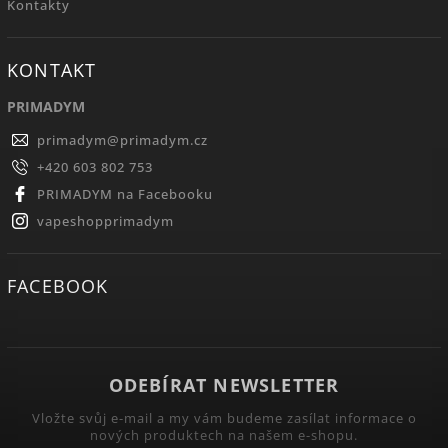
Kontakty
KONTAKT
PRIMADYM
primadym
@
primadym.cz
+420 603 802 753
PRIMADYM na Facebooku
vapeshopprimadym
FACEBOOK
ODEBÍRAT NEWSLETTER
Vložte svůj e-mail a my vám budeme zasílat informace o
nových produktech na našem e-shopu.