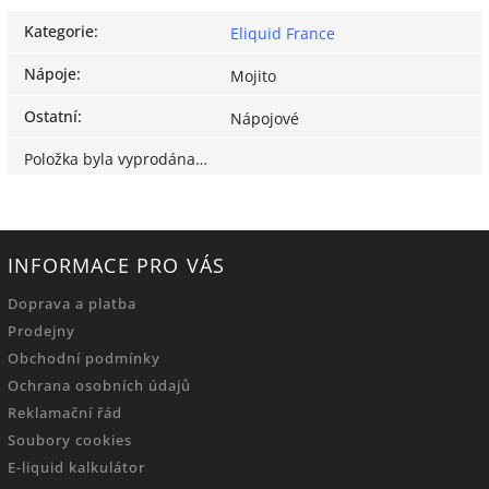
Kategorie
:
Eliquid France
Nápoje
:
Mojito
Ostatní
:
Nápojové
Položka byla vyprodána…
INFORMACE PRO VÁS
Doprava a platba
Prodejny
Obchodní podmínky
Ochrana osobních údajů
Reklamační řád
Soubory cookies
E-liquid kalkulátor