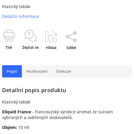
Klasický tabák
Detailní informace
Tisk
Zeptat se
Hlídat
Sdílet
Popis
Hodnocení
Diskuze
Detailní popis produktu
Klasický tabák
Eliquid France
- francouzský výrobce aromat ze surovin
vybraných a ověřených dodavatelů.
Objem:
10 ml