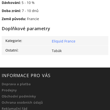
Dávkování:
5 - 10 %
Doba zrání:
7 - 10 dnů
Země původu:
Francie
Doplňkové parametry
Kategorie
:
Eliquid France
Ostatní
:
Tabák
INFORMACE PRO VÁS
Doprava a platba
Prodejny
Obchodní podmínky
Ochrana osobních údajů
Reklamační řád