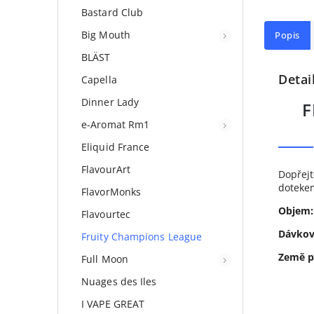
Bastard Club
Big Mouth
Popis
BLÄST
Detai
Capella
Dinner Lady
F
e-Aromat Rm1
Eliquid France
FlavourArt
Dopřej
dotekem
FlavorMonks
Objem:
Flavourtec
Dávkov
Fruity Champions League
Země p
Full Moon
Nuages des Iles
I VAPE GREAT