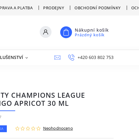
PRAVA A PLATBA
PRODEJNY
OBCHODNÍ PODMÍNKY
OCH
Nákupní košík
Prázdný košík
SLUŠENSTVÍ
VÝPRODEJ
NAPIŠTE NÁM
+420 603 802 753
PRODEJNY
ITY CHAMPIONS LEAGUE
GO APRICOT 30 ML
7
Neohodnoceno
KA