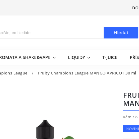
DO
Hledat
AROMATA A SHAKE&VAPE
LIQUIDY
T-JUICE
PŘÍ
mpions League
/
Fruity Champions League MANGO APRICOT 30 ml
FRU
MAN
Kód:
775
NOVIN