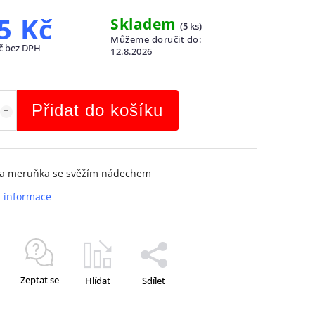
5 Kč
Skladem
(
5 ks
)
Můžeme doručit do:
č bez DPH
12.8.2026
Přidat do košíku
a meruňka se svěžím nádechem
í informace
Zeptat se
Hlídat
Sdílet