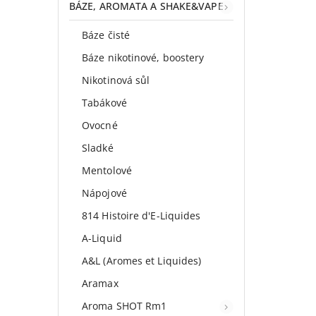
BÁZE, AROMATA A SHAKE&VAPE
Báze čisté
Báze nikotinové, boostery
Nikotinová sůl
Tabákové
Ovocné
Sladké
Mentolové
Nápojové
814 Histoire d'E-Liquides
A-Liquid
A&L (Aromes et Liquides)
Aramax
Aroma SHOT Rm1