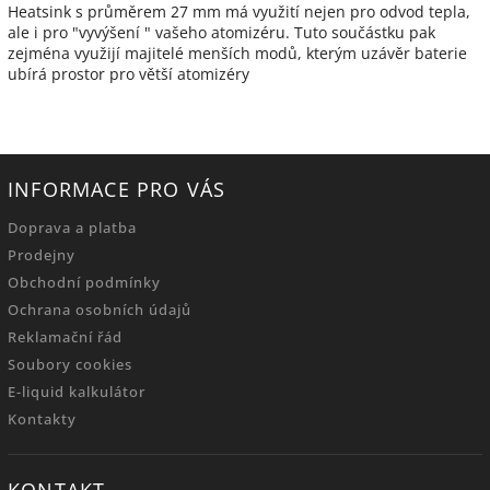
Heatsink s průměrem 27 mm má využití nejen pro odvod tepla,
ale i pro "vyvýšení " vašeho atomizéru. Tuto součástku pak
zejména využijí majitelé menších modů, kterým uzávěr baterie
ubírá prostor pro větší atomizéry
INFORMACE PRO VÁS
Doprava a platba
Prodejny
Obchodní podmínky
Ochrana osobních údajů
Reklamační řád
Soubory cookies
E-liquid kalkulátor
Kontakty
KONTAKT