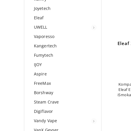
Joyetech
Eleaf
UWELL
Vaporesso
Elea
Kangertech
Fumytech
IJOY
Aspire
FreeMax
Kompat
Eleaf 
Borshway
iSmoka-
cig
Steam Crave
Digiflavor
Vandy Vape
VapX Geyser