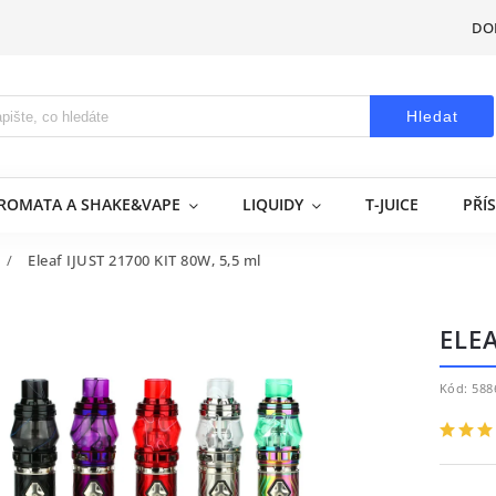
DO
Hledat
AROMATA A SHAKE&VAPE
LIQUIDY
T-JUICE
PŘÍ
/
Eleaf IJUST 21700 KIT 80W, 5,5 ml
ELEA
Kód:
588