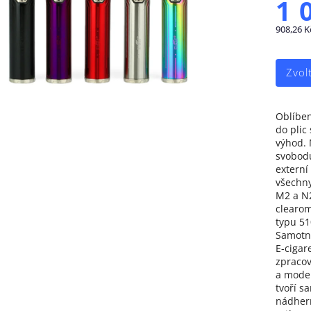
1 
908,26 K
Zvol
Oblíben
do plic
výhod. 
svobodu
externí
všechny
M2 a N2
clearom
typu 510
Samotný
E-cigar
zpraco
a moder
tvoří s
nádher