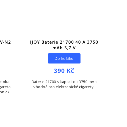
HW-N2
IJOY Baterie 21700 40 A 3750
mAh 3,7 V
Do košíku
390 Kč
Smoka-
Baterie 21700 s kapacitou 3750 mAh
gareta
vhodné pro elektronické cigarety.
ronická
t 3