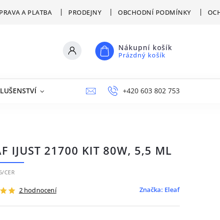
PRAVA A PLATBA
PRODEJNY
OBCHODNÍ PODMÍNKY
OCH
Nákupní košík
Prázdný košík
SLUŠENSTVÍ
VÝPRODEJ
NAPIŠTE NÁM
+420 603 802 753
PRODEJNY
F IJUST 21700 KIT 80W, 5,5 ML
6/CER
Značka:
Eleaf
2 hodnocení