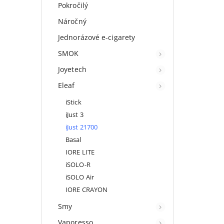
Pokročilý
Náročný
Jednorázové e-cigarety
SMOK
Joyetech
Eleaf
iStick
iJust 3
iJust 21700
Basal
IORE LITE
iSOLO-R
iSOLO Air
IORE CRAYON
Smy
Vaporesso