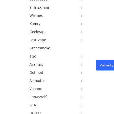
YiHi SXmini
Wismec
Kamry
GeekVape
Lost Vape
Greatsmoke
eGo
Aramax
Varianty
Dotmod
Asmodus
Voopoo
SnowWolf
GTRS
HCigar