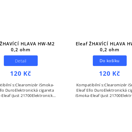
f ŽHAVÍCÍ HLAVA HW-M2
Eleaf ŽHAVÍCÍ HLAVA 
0,2 ohm
0,2 ohm
Detail
Do košíku
120 Kč
120 Kč
ibilní s:Clearomizér iSmoka-
Kompatibilní s:Clearomizér i
Ello DuroElektronická cigareta
Eleaf Ello DuroElektronická ci
Eleaf iJust 21700Elektronická
iSmoka-Eleaf iJust 21700Elekt
areta iSmoka-Eleaf iJust 3
cigareta iSmoka-Eleaf iJus
3000mAh
3000mAh