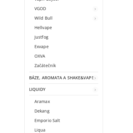
VGOD
Wild Bull
Hellvape
Justfog
Exvape
OXVA
Začátečník
BÁZE, AROMATA A SHAKE&VAPE
LIQUIDY
Aramax
Dekang
Emporio Salt
Liqua