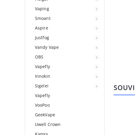
Vaping
Smoant
Aspire
Justfog
Vandy Vape
OBS
Vapefly
Innokin
Sigelei
SOUVI
Vapefly
VooPoo
GeekVape
Uwell Crown
Kamry