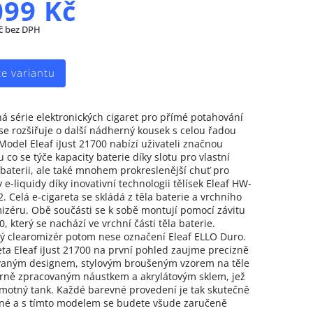
099 Kč
č bez DPH
te variantu
á série elektronických cigaret pro přímé potahování
 se rozšiřuje o další nádherný kousek s celou řadou
Model Eleaf iJust 21700 nabízí uživateli značnou
 co se týče kapacity baterie díky slotu pro vlastní
 baterii, ale také mnohem prokreslenější chuť pro
 e-liquidy díky inovativní technologii tělísek Eleaf HW-
. Celá e-cigareta se skládá z těla baterie a vrchního
izéru. Obě součásti se k sobě montují pomocí závitu
, který se nachází ve vrchní části těla baterie.
 clearomizér potom nese označení Eleaf ELLO Duro.
eta Eleaf iJust 21700 na první pohled zaujme precizně
vaným designem, stylovým broušeným vzorem na těle
ně zpracovaným náustkem a akrylátovým sklem, jež
amotný tank. Každé barevné provedení je tak skutečně
né a s tímto modelem se budete všude zaručeně