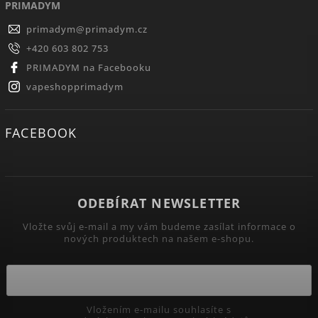
PRIMADYM
primadym
@
primadym.cz
+420 603 802 753
PRIMADYM na Facebooku
vapeshopprimadym
FACEBOOK
ODEBÍRAT NEWSLETTER
Vložte svůj e-mail a my vám budeme zasílat informace o
nových produktech na našem e-shopu.
Vložením e-mailu souhlasíte s