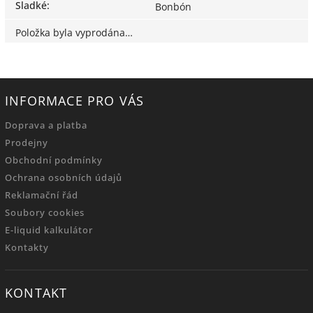
Sladké
:
Bonbón
Položka byla vyprodána…
INFORMACE PRO VÁS
Doprava a platba
Prodejny
Obchodní podmínky
Ochrana osobních údajů
Reklamační řád
Soubory cookies
E-liquid kalkulátor
Kontakty
KONTAKT