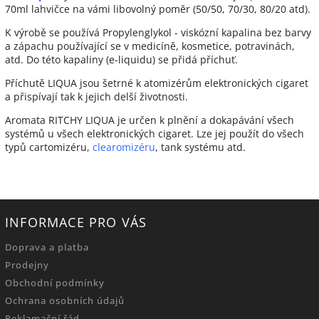
70ml lahvičce na vámi libovolný poměr (50/50, 70/30, 80/20 atd).
K výrobě se používá Propylenglykol - viskózní kapalina bez barvy
a zápachu používající se v medicíně, kosmetice, potravinách,
atd. Do této kapaliny (e-liquidu) se přidá příchuť.
Příchutě LIQUA jsou šetrné k atomizérům elektronických cigaret
a přispívají tak k jejich delší životnosti.
Aromata RITCHY LIQUA je určen k plnění a dokapávání všech
systémů u všech elektronických cigaret. Lze jej použít do všech
typů cartomizéru,
clearomizéru
, tank systému atd.
INFORMACE PRO VÁS
Doprava a platba
Prodejny
Obchodní podmínky
Ochrana osobních údajů
Reklamační řád