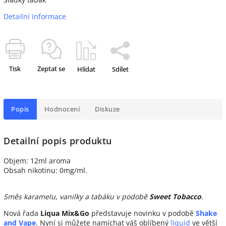
Detailní informace
Tisk
Zeptat se
Hlídat
Sdílet
Popis
Hodnocení
Diskuze
Detailní popis produktu
Objem: 12ml aroma
Obsah nikotinu: 0mg/ml.
Směs karamelu, vanilky a tabáku v podobě
Sweet Tobacco
.
Nová řada
Liqua Mix&Go
představuje novinku v podobě
Shake
and Vape
. Nyní si můžete namíchat váš oblíbený
liquid
ve větší