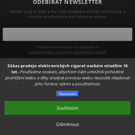
ODEBÍRAT NEWSLETTER
Vložte svůj e-mail a my vám budeme zasílat informace o
nových produktech na našem e-shopu.
Vložením e-mailu souhlasíte s
podmínkami ochrany osobních údajů
Zákaz prodeje elektronických cigaret osobám mladším 18
Přihlásit se
let.
Používáme cookies, abychom Vám umožnili pohodlné
prohlížení webu a díky analýze provozu webu neustále zlepšovali
jeho funkce, výkon a použitelnost.
Copyright 2026
PRIMADYM.CZ
. Všechna práva vyhrazena.
Nastavení
Upravit nastavení cookies
Vytvořil
Shoptet
| Design
Shoptak.cz.
Souhlasím
Odmítnout