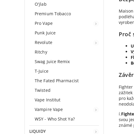
O'jlab
Maison 
Premium Tobacco
podléha
vyroben
Pro Vape
Punk Juice
Proč 
Revolute
U
V
Ritchy
F
Swag Juice Remix
B
T-Juice
Závěr
The Fated Pharmacist
Fighter
Twisted
zážitek
pro kaž
Vape Institut
neodola
Vampire Vape
í.
Fighte
WSY - Who Shot Ya?
svou je
známé p
LIQUIDY