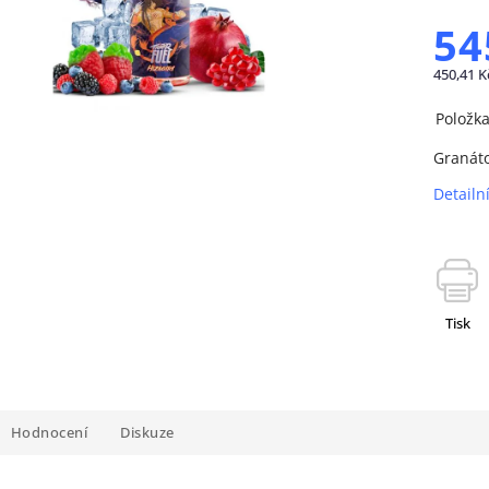
54
450,41 K
Položk
Granáto
Detailn
Tisk
Hodnocení
Diskuze