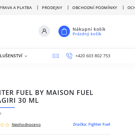
PRAVA A PLATBA
PRODEJNY
OBCHODNÍ PODMÍNKY
OCH
Nákupní košík
Prázdný košík
SLUŠENSTVÍ
VÝPRODEJ
NAPIŠTE NÁM
+420 603 802 753
PRODEJNY
HTER FUEL BY MAISON FUEL
GIRI 30 ML
4
Značka:
Fighter Fuel
Neohodnoceno