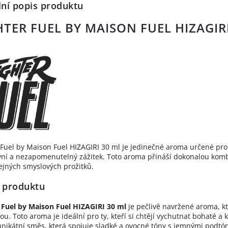
lní popis produktu
HTER FUEL BY MAISON FUEL HIZAGIR
 Fuel by Maison Fuel HIZAGIRI 30 ml je jedinečné aroma určené pro m
vní a nezapomenutelný zážitek. Toto aroma přináší dokonalou kombi
jných smyslových prožitků.
 produktu
 Fuel by Maison Fuel HIZAGIRI 30 ml
je pečlivě navržené aroma, k
tou. Toto aroma je ideální pro ty, kteří si chtějí vychutnat bohaté
unikátní směs, která spojuje sladké a ovocné tóny s jemnými podtón