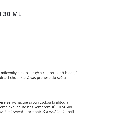
I 30 ML
ilovníky elektronických cigaret, kteří hledají
naci chutí, která vás přenese do světa
teré se vyznačuje svou vysokou kvalitou a
 a komplexní chutě bez kompromisů. HIZAGIRI
y, čímž vytváří harmonický a vyvážený profil.