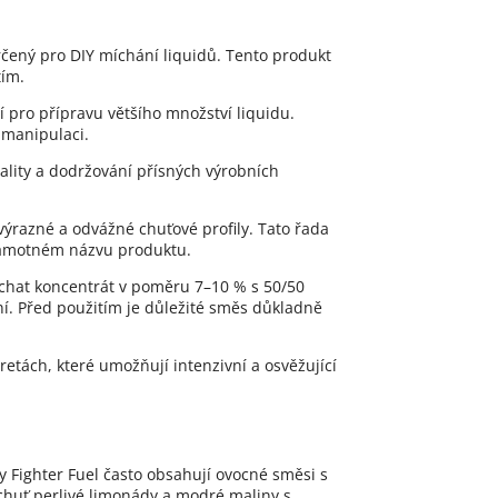
určený pro DIY míchání liquidů. Tento produkt
tím.
í pro přípravu většího množství liquidu.
 manipulaci.
vality a dodržování přísných výrobních
 výrazné a odvážné chuťové profily. Tato řada
v samotném názvu produktu.
íchat koncentrát v poměru 7–10 % s 50/50
í. Před použitím je důležité směs důkladně
retách, které umožňují intenzivní a osvěžující
y Fighter Fuel často obsahují ovocné směsi s
 chuť perlivé limonády a modré maliny s