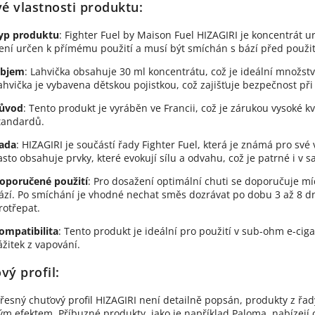
vé vlastnosti produktu:
yp produktu
: Fighter Fuel by Maison Fuel HIZAGIRI je koncentrát 
ení určen k přímému použití a musí být smíchán s bází před použi
bjem
: Lahvička obsahuje 30 ml koncentrátu, což je ideální množstv
ahvička je vybavena dětskou pojistkou, což zajišťuje bezpečnost při
ůvod
: Tento produkt je vyráběn ve Francii, což je zárukou vysoké k
tandardů.
ada
: HIZAGIRI je součástí řady Fighter Fuel, která je známá pro své
asto obsahuje prvky, které evokují sílu a odvahu, což je patrné i 
oporučené použití
: Pro dosažení optimální chuti se doporučuje m
ází. Po smíchání je vhodné nechat směs dozrávat po dobu 3 až 8 dn
rotřepat.
ompatibilita
: Tento produkt je ideální pro použití v sub-ohm e-ciga
ážitek z vapování.
vý profil:
přesný chuťový profil HIZAGIRI není detailně popsán, produkty z řad
ým efektem. Příbuzné produkty, jako je například Paloma, nabízejí