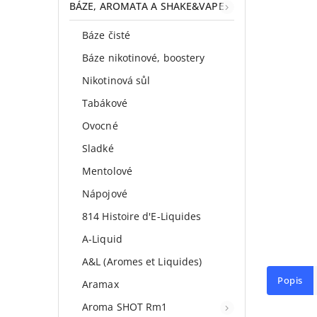
BÁZE, AROMATA A SHAKE&VAPE
Báze čisté
Báze nikotinové, boostery
Nikotinová sůl
Tabákové
Ovocné
Sladké
Mentolové
Nápojové
814 Histoire d'E-Liquides
A-Liquid
A&L (Aromes et Liquides)
Popis
Aramax
Aroma SHOT Rm1