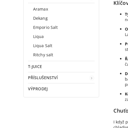
Klíčo
Aramax
T
Dekang
n
Emporio Salt
O
L
Liqua
P
Liqua Salt
s
Ritchy salt
Ř
č
T-JUICE
D
PŘÍSLUŠENSTVÍ
b
p
VÝPRODEJ
K
z
Chuťo
I když 
chladiv