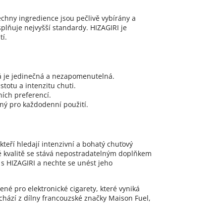
echny ingredience jsou pečlivě vybírány a
splňuje nejvyšší standardy. HIZAGIRI je
tí.
á je jedinečná a nezapomenutelná.
stotu a intenzitu chuti.
ích preferencí.
ný pro každodenní použití.
kteří hledají intenzivní a bohatý chuťový
oké kvalitě se stává nepostradatelným doplňkem
s HIZAGIRI a nechte se unést jeho
né pro elektronické cigarety, které vyniká
hází z dílny francouzské značky Maison Fuel,