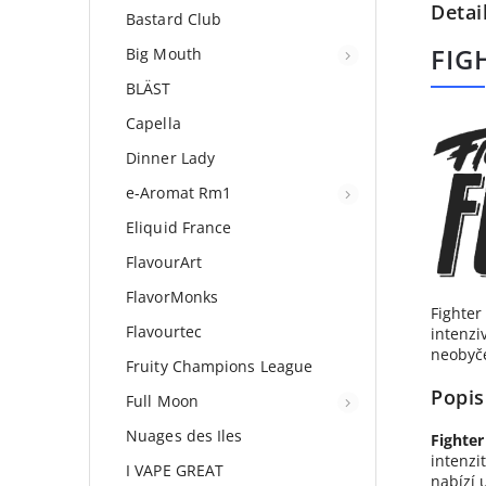
Detai
Bastard Club
FIG
Big Mouth
BLÄST
Capella
Dinner Lady
e-Aromat Rm1
Eliquid France
FlavourArt
FlavorMonks
Fighter
Flavourtec
intenzi
neobyče
Fruity Champions League
Popis
Full Moon
Nuages des Iles
Fighter
intenzi
I VAPE GREAT
nabízí 