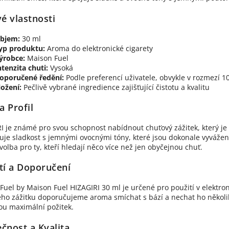
vé vlastnosti
bjem:
30 ml
yp produktu:
Aroma do elektronické cigarety
ýrobce:
Maison Fuel
ntenzita chuti:
Vysoká
oporučené ředění:
Podle preferencí uživatele, obvykle v rozmezí 
ložení:
Pečlivě vybrané ingredience zajišťující čistotu a kvalitu
 Profil
I je známé pro svou schopnost nabídnout chuťový zážitek, který je 
je sladkost s jemnými ovocnými tóny, které jsou dokonale vyváženy,
 volba pro ty, kteří hledají něco více než jen obyčejnou chuť.
tí a Doporučení
 Fuel by Maison Fuel HIZAGIRI 30 ml je určené pro použití v elektro
ho zážitku doporučujeme aroma smíchat s bází a nechat ho několik
u maximální požitek.
čnost a Kvalita