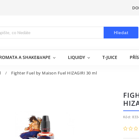
DO
Hledat
AROMATA A SHAKE&VAPE
LIQUIDY
T-JUICE
PŘÍ
l
/
Fighter Fuel by Maison Fuel HIZAGIRI 30 ml
FIG
HIZA
Kód:
833