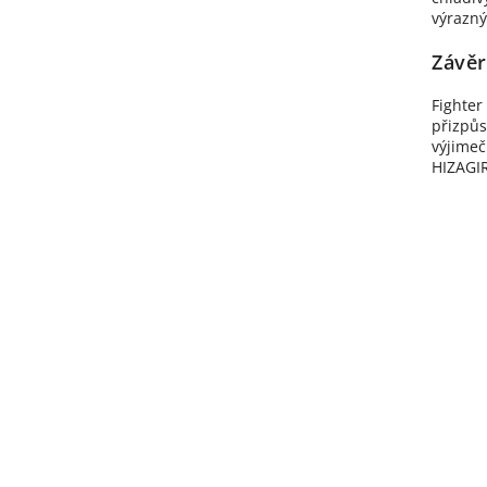
výrazný
Závěr
Fighter
přizpůs
výjimeč
HIZAGIR