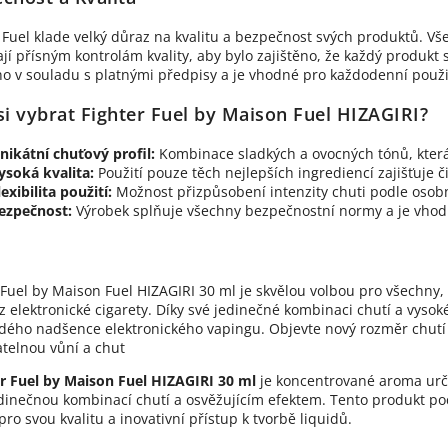
Fuel klade velký důraz na kvalitu a bezpečnost svých produktů. Vš
jí přísným kontrolám kvality, aby bylo zajištěno, že každý produkt 
o v souladu s platnými předpisy a je vhodné pro každodenní použi
si vybrat Fighter Fuel by Maison Fuel HIZAGIRI?
nikátní chuťový profil:
Kombinace sladkých a ovocných tónů, kter
ysoká kvalita:
Použití pouze těch nejlepších ingrediencí zajišťuje či
lexibilita použití:
Možnost přizpůsobení intenzity chuti podle osobn
ezpečnost:
Výrobek splňuje všechny bezpečnostní normy a je vhod
 Fuel by Maison Fuel HIZAGIRI 30 ml je skvělou volbou pro všechny, 
 z elektronické cigarety. Díky své jedinečné kombinaci chutí a vys
dého nadšence elektronického vapingu. Objevte nový rozměr chutí 
telnou vůní a chut
r Fuel by Maison Fuel HIZAGIRI 30 ml
je koncentrované aroma urče
dinečnou kombinací chutí a osvěžujícím efektem. Tento produkt poc
ro svou kvalitu a inovativní přístup k tvorbě liquidů.