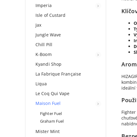
Imperia
Klíčo
Isle of Custard
O
Jax
T
V
Jungle Wave
I
Chill Pill
D
S
K-Boom
Aroma
Kyandi Shop
La Fabrique Française
HIZAGIR
kombinu
Liqua
ideální
Le Coq Qui Vape
Použi
Maison Fuel
Fighter
Fighter Fuel
chuťové
Graham Fuel
nabídno
Mister Mint
Bezpe