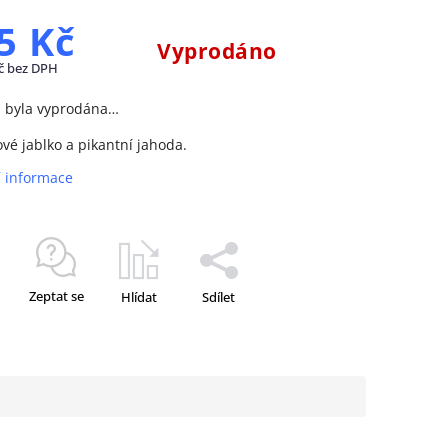
5 Kč
Vyprodáno
č bez DPH
a byla vyprodána…
vé jablko a pikantní jahoda.
í informace
Zeptat se
Hlídat
Sdílet