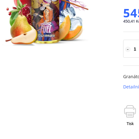
54
450,41 K
Granáto
Detailn
Tisk