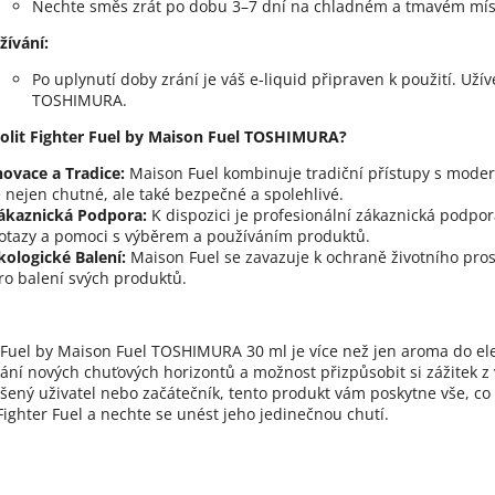
Nechte směs zrát po dobu 3–7 dní na chladném a tmavém místě
žívání:
Po uplynutí doby zrání je váš e-liquid připraven k použití. Užív
TOSHIMURA.
volit Fighter Fuel by Maison Fuel TOSHIMURA?
novace a Tradice:
Maison Fuel kombinuje tradiční přístupy s moder
e nejen chutné, ale také bezpečné a spolehlivé.
ákaznická Podpora:
K dispozici je profesionální zákaznická podpo
otazy a pomoci s výběrem a používáním produktů.
kologické Balení:
Maison Fuel se zavazuje k ochraně životního pros
ro balení svých produktů.
 Fuel by Maison Fuel TOSHIMURA 30 ml je více než jen aroma do elek
ání nových chuťových horizontů a možnost přizpůsobit si zážitek z
ušený uživatel nebo začátečník, tento produkt vám poskytne vše, co
Fighter Fuel a nechte se unést jeho jedinečnou chutí.