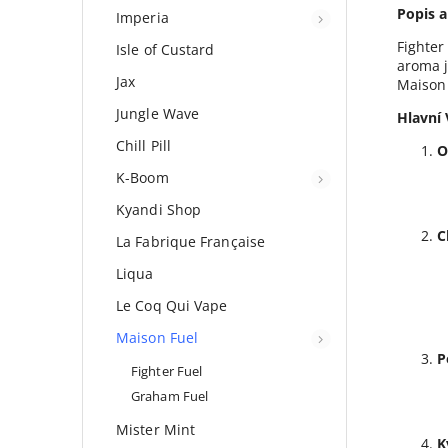
Popis a
Imperia
Fighter
Isle of Custard
aroma j
Jax
Maison 
Jungle Wave
Hlavní 
Chill Pill
O
K-Boom
Kyandi Shop
C
La Fabrique Française
Liqua
Le Coq Qui Vape
Maison Fuel
P
Fighter Fuel
Graham Fuel
Mister Mint
K