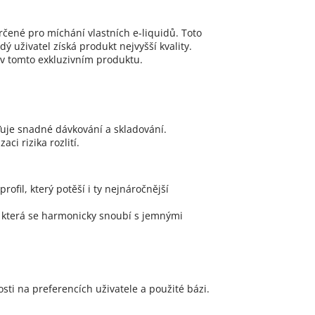
ené pro míchání vlastních e-liquidů. Toto
ý uživatel získá produkt nejvyšší kvality.
i v tomto exkluzivním produktu.
ťuje snadné dávkování a skladování.
i rizika rozlití.
fil, který potěší i ty nejnáročnější
, která se harmonicky snoubí s jemnými
ti na preferencích uživatele a použité bázi.