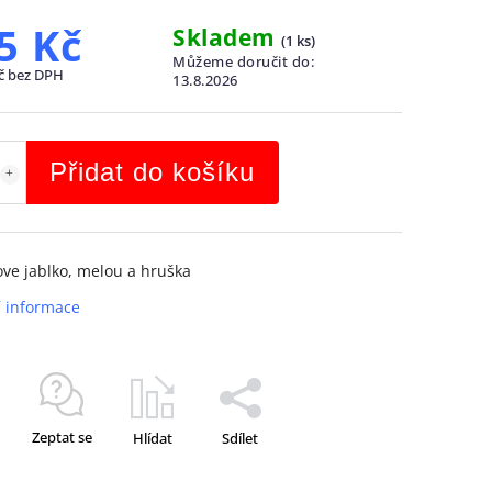
5 Kč
Skladem
(
1 ks
)
Můžeme doručit do:
č bez DPH
13.8.2026
Přidat do košíku
ve jablko, melou a hruška
í informace
Zeptat se
Hlídat
Sdílet