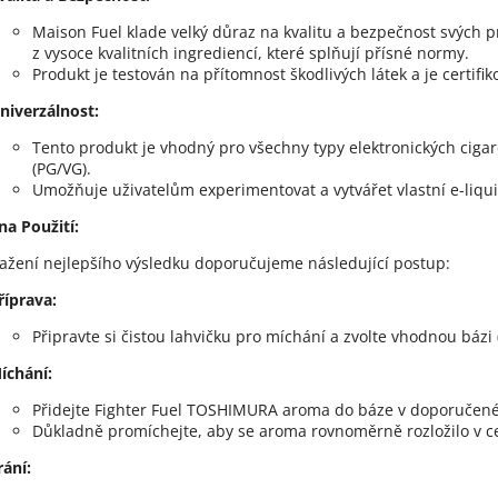
Maison Fuel klade velký důraz na kvalitu a bezpečnost svých 
z vysoce kvalitních ingrediencí, které splňují přísné normy.
Produkt je testován na přítomnost škodlivých látek a je certifik
niverzálnost:
Tento produkt je vhodný pro všechny typy elektronických cigare
(PG/VG).
Umožňuje uživatelům experimentovat a vytvářet vlastní e-liqui
a Použití:
ažení nejlepšího výsledku doporučujeme následující postup:
říprava:
Připravte si čistou lahvičku pro míchání a zvolte vhodnou bázi 
íchání:
Přidejte Fighter Fuel TOSHIMURA aroma do báze v doporučené
Důkladně promíchejte, aby se aroma rovnoměrně rozložilo v c
rání: