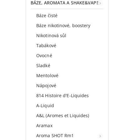
BÁZE, AROMATA A SHAKE&VAPE
Báze čisté
Báze nikotinové, boostery
Nikotinová sůl
Tabákové
Ovocné
Sladké
Mentolové
Nápojové
814 Histoire d'E-Liquides
A-Liquid
A&L (Aromes et Liquides)
Aramax
Aroma SHOT Rm1