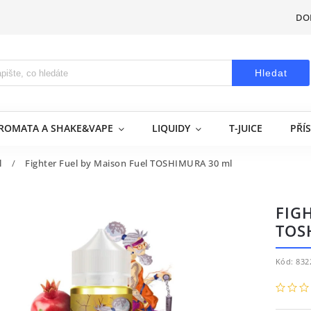
DO
Hledat
AROMATA A SHAKE&VAPE
LIQUIDY
T-JUICE
PŘÍ
l
/
Fighter Fuel by Maison Fuel TOSHIMURA 30 ml
FIG
TOS
Kód:
832