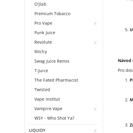
O'jlab
Premium Tobacco
Pro Vape
U
Punk Juice
Revolute
Ritchy
Návod n
Swag Juice Remix
Pro dos
T-Juice
The Fated Pharmacist
P
Twisted
Vape Institut
M
Vampire Vape
WSY - Who Shot Ya?
Z
LIQUIDY