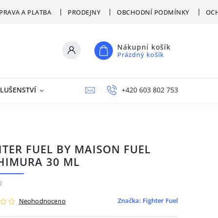
PRAVA A PLATBA
PRODEJNY
OBCHODNÍ PODMÍNKY
OCH
Nákupní košík
Prázdný košík
SLUŠENSTVÍ
VÝPRODEJ
NAPIŠTE NÁM
+420 603 802 753
PRODEJNY
HTER FUEL BY MAISON FUEL
HIMURA 30 ML
2
Značka:
Fighter Fuel
Neohodnoceno