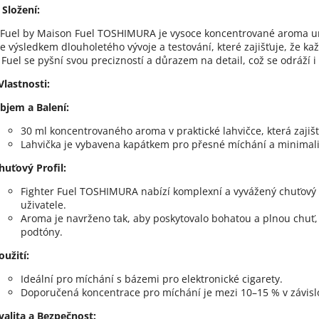
 Složení:
 Fuel by Maison Fuel TOSHIMURA je vysoce koncentrované aroma urč
e výsledkem dlouholetého vývoje a testování, které zajišťuje, že každ
Fuel se pyšní svou precizností a důrazem na detail, což se odráží 
Vlastnosti:
bjem a Balení:
30 ml koncentrovaného aroma v praktické lahvičce, která zajiš
Lahvička je vybavena kapátkem pro přesné míchání a minimalizac
huťový Profil:
Fighter Fuel TOSHIMURA nabízí komplexní a vyvážený chuťový pro
uživatele.
Aroma je navrženo tak, aby poskytovalo bohatou a plnou chuť
podtóny.
oužití:
Ideální pro míchání s bázemi pro elektronické cigarety.
Doporučená koncentrace pro míchání je mezi 10–15 % v závislos
valita a Bezpečnost: