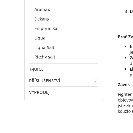
Aramax
U
Dekang
Emporio Salt
Proč Z
Liqua
I
Liqua Salt
j
Ritchy salt
Z
d
T-JUICE
E
p
PŘÍSLUŠENSTVÍ
Závěr:
VÝPRODEJ
Fighter
objevov
jste zk
kouzlo 