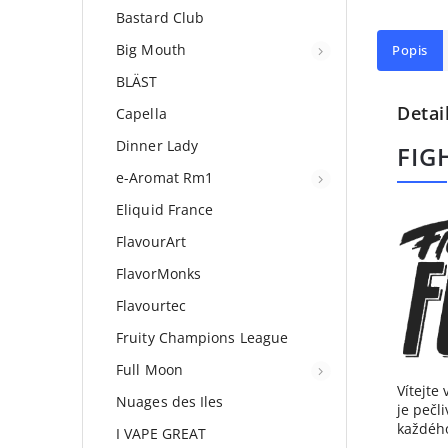
Bastard Club
Big Mouth
Popis
BLÄST
Detai
Capella
Dinner Lady
FIG
e-Aromat Rm1
Eliquid France
FlavourArt
FlavorMonks
Flavourtec
Fruity Champions League
Full Moon
Vítejte
Nuages des Iles
je pečl
každého
I VAPE GREAT