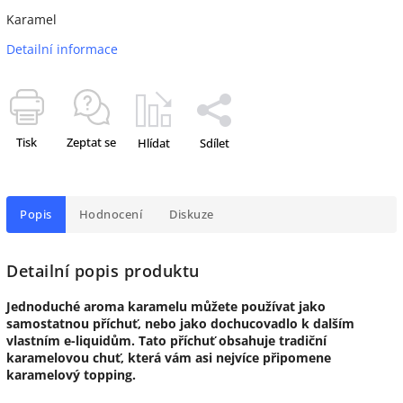
Karamel
Detailní informace
Tisk
Zeptat se
Hlídat
Sdílet
Popis
Hodnocení
Diskuze
Detailní popis produktu
Jednoduché aroma karamelu můžete používat jako
samostatnou příchuť, nebo jako dochucovadlo k dalším
vlastním e-liquidům. Tato příchuť obsahuje tradiční
karamelovou chuť, která vám asi nejvíce připomene
karamelový topping.