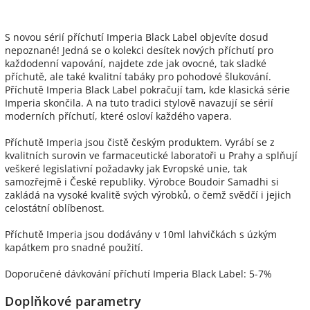
S novou sérií příchutí Imperia Black Label objevíte dosud
nepoznané! Jedná se o kolekci desítek nových příchutí pro
každodenní vapování, najdete zde jak ovocné, tak sladké
příchutě, ale také kvalitní tabáky pro pohodové šlukování.
Příchutě Imperia Black Label pokračují tam, kde klasická série
Imperia skončila. A na tuto tradici stylově navazují se sérií
moderních příchutí, které osloví každého vapera.
Příchutě Imperia jsou čistě českým produktem. Vyrábí se z
kvalitních surovin ve farmaceutické laboratoři u Prahy a splňují
veškeré legislativní požadavky jak Evropské unie, tak
samozřejmě i České republiky. Výrobce Boudoir Samadhi si
zakládá na vysoké kvalitě svých výrobků, o čemž svědčí i jejich
celostátní oblíbenost.
Příchutě Imperia jsou dodávány v 10ml lahvičkách s úzkým
kapátkem pro snadné použití.
Doporučené dávkování příchutí Imperia Black Label: 5-7%
Doplňkové parametry