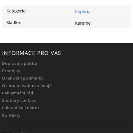
Kategorie
:
Imperia
Sladké
:
Karamel
INFORMACE PRO VÁS
Doprava a platba
Prodejny
Obchodní podmínky
Ochrana osobních údajů
Reklamační řád
Soubory cookies
E-liquid kalkulátor
Kontakty