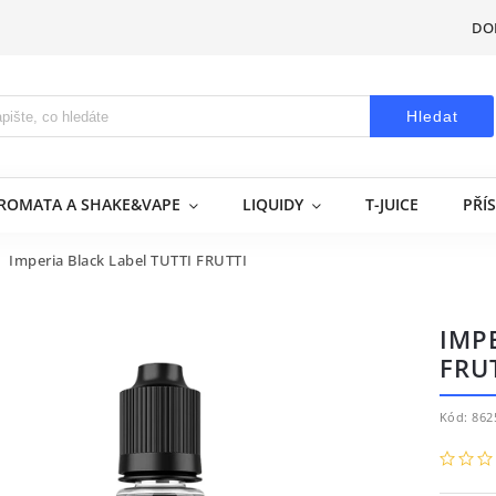
DO
Hledat
AROMATA A SHAKE&VAPE
LIQUIDY
T-JUICE
PŘÍ
Imperia Black Label TUTTI FRUTTI
IMP
FRU
Kód:
862