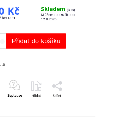
0 Kč
Skladem
(
3 ks
)
Můžeme doručit do:
č bez DPH
12.8.2026
Přidat do košíku
utti
Zeptat se
Hlídat
Sdílet