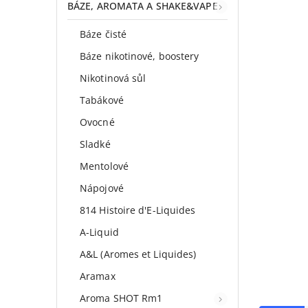
BÁZE, AROMATA A SHAKE&VAPE
Báze čisté
Báze nikotinové, boostery
Nikotinová sůl
Tabákové
Ovocné
Sladké
Mentolové
Nápojové
814 Histoire d'E-Liquides
A-Liquid
A&L (Aromes et Liquides)
Aramax
Aroma SHOT Rm1