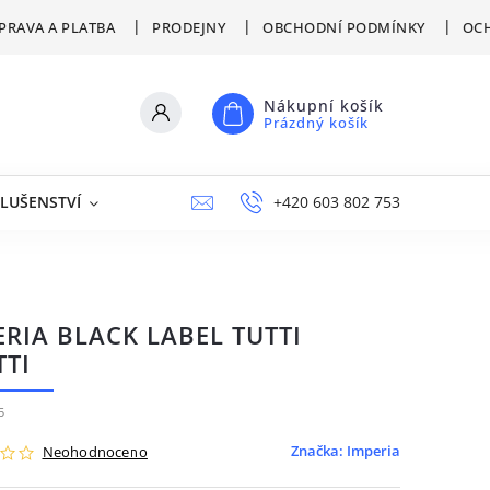
PRAVA A PLATBA
PRODEJNY
OBCHODNÍ PODMÍNKY
OCH
Nákupní košík
Prázdný košík
SLUŠENSTVÍ
VÝPRODEJ
NAPIŠTE NÁM
+420 603 802 753
PRODEJNY
ERIA BLACK LABEL TUTTI
TTI
5
Značka:
Imperia
Neohodnoceno