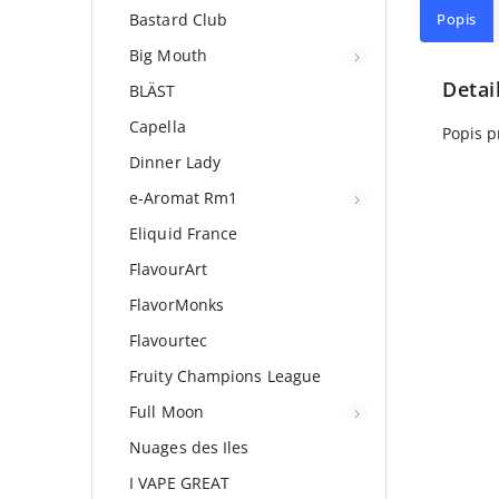
Bastard Club
Popis
Big Mouth
Detai
BLÄST
Capella
Popis p
Dinner Lady
e-Aromat Rm1
Eliquid France
FlavourArt
FlavorMonks
Flavourtec
Fruity Champions League
Full Moon
Nuages des Iles
I VAPE GREAT