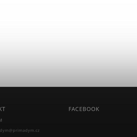
KT
FACEBOOK
M
adym
@
primadym.cz