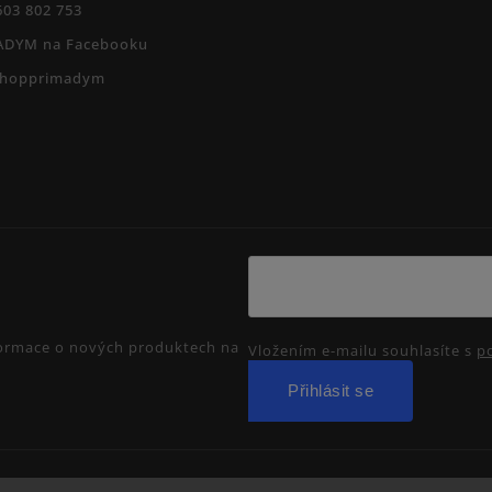
603 802 753
ADYM na Facebooku
shopprimadym
nformace o nových produktech na
Vložením e-mailu souhlasíte s
p
Přihlásit se