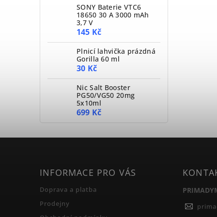
SONY Baterie VTC6
18650 30 A 3000 mAh
3,7 V
145 Kč
Plnicí lahvička prázdná
Gorilla 60 ml
30 Kč
Nic Salt Booster
PG50/VG50 20mg
5x10ml
699 Kč
INFORMACE PRO VÁS
KONTA
Doprava a platba
PRIMADY
Prodejny
prim