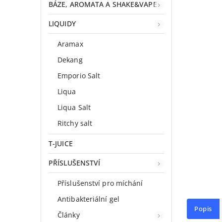
BÁZE, AROMATA A SHAKE&VAPE
LIQUIDY
Aramax
Dekang
Emporio Salt
Liqua
Liqua Salt
Ritchy salt
T-JUICE
PŘÍSLUŠENSTVÍ
Příslušenství pro míchání
Antibakteriální gel
Popis
Články