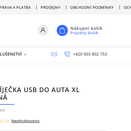
PRAVA A PLATBA
PRODEJNY
OBCHODNÍ PODMÍNKY
OCH
Nákupní košík
Prázdný košík
SLUŠENSTVÍ
VÝPRODEJ
NAPIŠTE NÁM
+420 603 802 753
PRODEJNY
ÍJEČKA USB DO AUTA XL
NÁ
009
Neohodnoceno