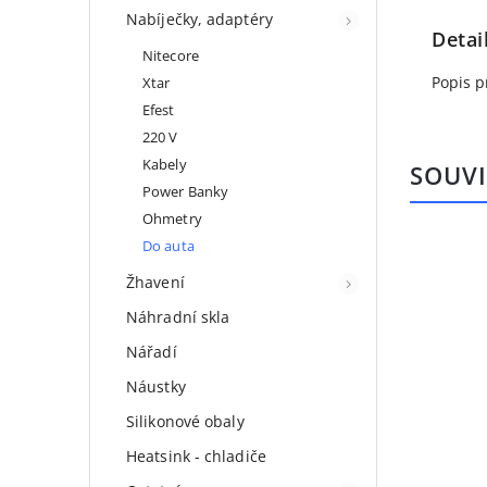
Nabíječky, adaptéry
Detai
Nitecore
Popis p
Xtar
Efest
220 V
Kabely
SOUVI
Power Banky
Ohmetry
Do auta
Žhavení
Náhradní skla
Nářadí
Náustky
Silikonové obaly
Heatsink - chladiče