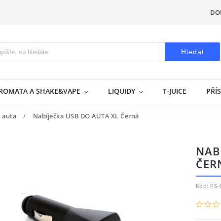
DO
Hledat
AROMATA A SHAKE&VAPE
LIQUIDY
T-JUICE
PŘÍ
 auta
/
Nabíječka USB DO AUTA XL Černá
NAB
ČER
Kód:
PS-