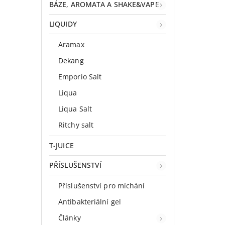
BÁZE, AROMATA A SHAKE&VAPE
LIQUIDY
Aramax
Dekang
Emporio Salt
Liqua
Liqua Salt
Ritchy salt
T-JUICE
PŘÍSLUŠENSTVÍ
Příslušenství pro míchání
Antibakteriální gel
Články