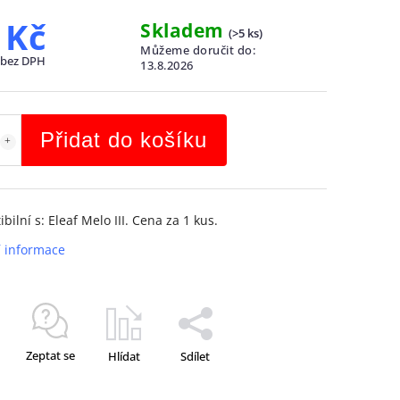
 Kč
Skladem
(
>5 ks
)
Můžeme doručit do:
 bez DPH
13.8.2026
Přidat do košíku
ilní s: Eleaf Melo III. Cena za 1 kus.
í informace
Zeptat se
Hlídat
Sdílet