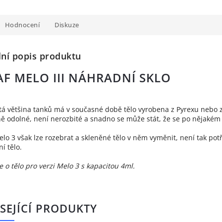
Hodnocení
Diskuze
lní popis produktu
AF MELO III NÁHRADNÍ SKLO
á většina tanků má v současné době tělo vyrobena z Pyrexu nebo z 
 odolné, není nerozbité a snadno se může stát, že se po nějakém
elo 3 však lze rozebrat a skleněné tělo v něm vyměnit, není tak pot
í tělo.
e o tělo pro verzi Melo 3 s kapacitou 4ml.
SEJÍCÍ PRODUKTY