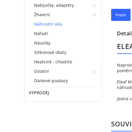
Nabíječky, adaptéry
Žhavení
Popis
Náhradní skla
Detai
Nářadí
Náustky
ELE
Silikonové obaly
Heatsink - chladiče
Naprost
poměrně
Ostatní
Dárkové poukazy
Eleaf M
náhradn
VÝPRODEJ
Jedná s
SOUVI