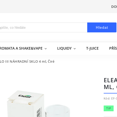
DO
Hledat
AROMATA A SHAKE&VAPE
LIQUIDY
T-JUICE
PŘÍ
LO III NÁHRADNÍ SKLO 4 ml, Čiré
ELE
ML, 
Kód:
EF-
TIP