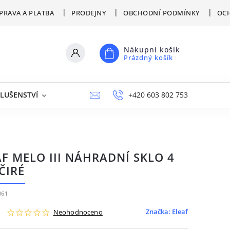
PRAVA A PLATBA
PRODEJNY
OBCHODNÍ PODMÍNKY
OCH
Nákupní košík
Prázdný košík
SLUŠENSTVÍ
VÝPRODEJ
NAPIŠTE NÁM
+420 603 802 753
PRODEJNY
AF MELO III NÁHRADNÍ SKLO 4
ČIRÉ
061
Značka:
Eleaf
Neohodnoceno