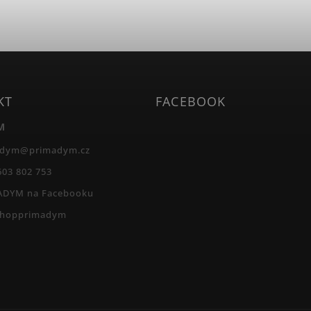
KT
FACEBOOK
M
adym
@
primadym.cz
603 802 753
ADYM na Facebooku
shopprimadym