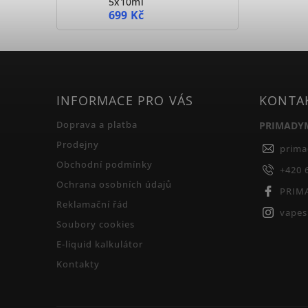
5x10ml
699 Kč
INFORMACE PRO VÁS
KONTA
Doprava a platba
PRIMADY
Prodejny
prim
Obchodní podmínky
+420 
Ochrana osobních údajů
PRIM
Reklamační řád
vape
Soubory cookies
E-liquid kalkulátor
Kontakty