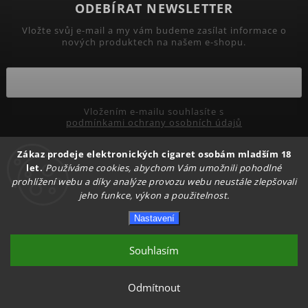
ODEBÍRAT NEWSLETTER
Vložte svůj e-mail a my vám budeme zasílat informace o
nových produktech na našem e-shopu.
Vložením e-mailu souhlasíte s
podmínkami ochrany osobních údajů
Zákaz prodeje elektronických cigaret osobám mladším 18
Přihlásit se
let.
Používáme cookies, abychom Vám umožnili pohodlné
prohlížení webu a díky analýze provozu webu neustále zlepšovali
jeho funkce, výkon a použitelnost.
Copyright 2026
PRIMADYM.CZ
. Všechna práva vyhrazena.
Nastavení
Upravit nastavení cookies
Vytvořil
Shoptet
| Design
Shoptak.cz.
Souhlasím
Odmítnout