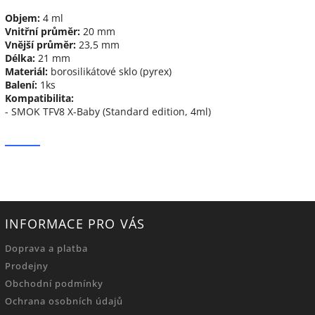
Objem:
4 ml
Vnitřní průměr:
20 mm
Vnější průměr:
23,5 mm
Délka:
21 mm
Materiál:
borosilikátové sklo (pyrex)
Balení:
1ks
Kompatibilita:
- SMOK TFV8 X-Baby (Standard edition, 4ml)
INFORMACE PRO VÁS
Doprava a platba
Prodejny
Obchodní podmínky
Ochrana osobních údajů