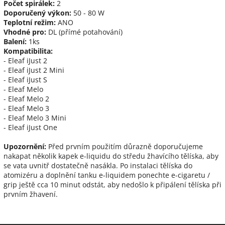
Počet spirálek:
2
Doporučený výkon:
50 - 80 W
Teplotní režim:
ANO
Vhodné pro:
DL (přímé potahování)
Balení:
1ks
Kompatibilita:
- Eleaf iJust 2
- Eleaf iJust 2 Mini
- Eleaf iJust S
- Eleaf Melo
- Eleaf Melo 2
- Eleaf Melo 3
- Eleaf Melo 3 Mini
- Eleaf iJust One
Upozornění:
Před prvním použitím důrazně doporučujeme
nakapat několik kapek e-liquidu do středu žhavícího tělíska, aby
se vata uvnitř dostatečně nasákla. Po instalaci tělíska do
atomizéru a doplnění tanku e-liquidem ponechte e-cigaretu /
grip ještě cca 10 minut odstát, aby nedošlo k připálení tělíska při
prvním žhavení.