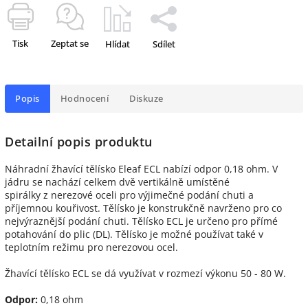
Tisk
Zeptat se
Hlídat
Sdílet
Popis
Hodnocení
Diskuze
Detailní popis produktu
Náhradní žhavící tělísko Eleaf ECL nabízí odpor 0,18 ohm. V
jádru se nachází celkem dvě vertikálně umístěné
spirálky z nerezové oceli pro výjimečné podání chuti a
příjemnou kouřivost. Tělísko je konstrukčně navrženo pro co
nejvýraznější podání chuti. Tělísko ECL je určeno pro přímé
potahování do plic (DL). Tělísko je možné používat také v
teplotním režimu pro nerezovou ocel.
Žhavící tělísko ECL se dá využívat v rozmezí výkonu 50 - 80 W.
Odpor:
0,18 ohm