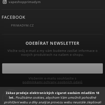
vapeshopprimadym
FACEBOOK
PRIMADYM.CZ
ODEBÍRAT NEWSLETTER
Vložte svůj e-mail a my vám budeme zasílat informace o
nových produktech na našem e-shopu.
Vložením e-mailu souhlasíte s
podmínkami ochrany osobních údajů
Zákaz prodeje elektronických cigaret osobám mladším 18
Přihlásit se
let.
Používáme cookies, abychom Vám umožnili pohodlné
prohlížení webu a díky analýze provozu webu neustále zlepšovali