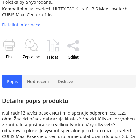
Položka byla vyprodána…
Kompatibilní s: Joyetech ULTEX T80 Kit s CUBIS Max, Joyetech
CUBIS Max. Cena za 1 ks.
Detailní informace
Tisk
Zeptat se
Hlídat
Sdílet
Popis
Hodnocení
Diskuze
Detailní popis produktu
Náhradní žhavící pásek NCFilm disponuje odporem cca 0,25
ohm. Žhavící pásek nahrazuje klasické žhavící tělísko. Je vyroben
z kanthalu a postará se o velkou tvorbu páry díky velké
odpařovací ploše. Je vyvinut speciálně pro clearomizér Joyetech
CUBIS Max. Pásek je určen pro přímé potahování do plic (DL). Dá