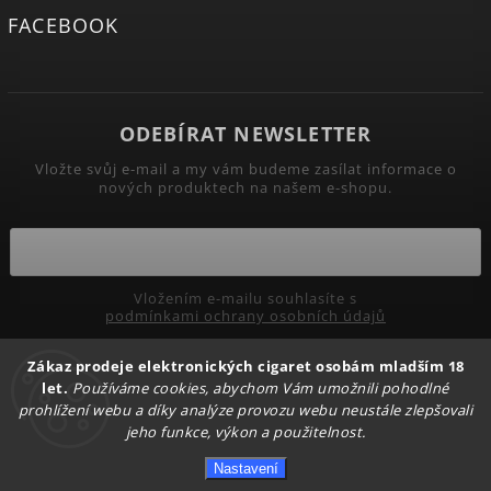
FACEBOOK
ODEBÍRAT NEWSLETTER
Vložte svůj e-mail a my vám budeme zasílat informace o
nových produktech na našem e-shopu.
Vložením e-mailu souhlasíte s
podmínkami ochrany osobních údajů
Zákaz prodeje elektronických cigaret osobám mladším 18
Přihlásit se
let.
Používáme cookies, abychom Vám umožnili pohodlné
prohlížení webu a díky analýze provozu webu neustále zlepšovali
jeho funkce, výkon a použitelnost.
Copyright 2026
PRIMADYM.CZ
. Všechna práva vyhrazena.
Nastavení
Upravit nastavení cookies