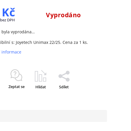
 Kč
Vyprodáno
 bez DPH
a byla vyprodána…
bilní s: Joyetech Unimax 22/25. Cena za 1 ks.
í informace
Zeptat se
Hlídat
Sdílet