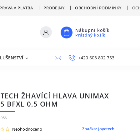
PRAVA A PLATBA
PRODEJNY
OBCHODNÍ PODMÍNKY
OCH
Nákupní košík
Prázdný košík
SLUŠENSTVÍ
VÝPRODEJ
NAPIŠTE NÁM
+420 603 802 753
PRODEJNY
ETECH ŽHAVÍCÍ HLAVA UNIMAX
25 BFXL 0,5 OHM
-056
Značka:
Joyetech
Neohodnoceno