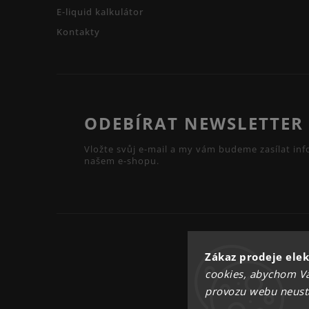
E-liquid kalkulátor
Kontakty
ODEBÍRAT NEWSLETTER
Vložte svůj e-mail a my vám budeme zasílat i
našem e-shopu.
Zákaz prodeje elek
cookies, abychom Vá
provozu webu neustál