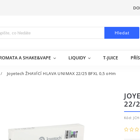
DO
Hledat
AROMATA A SHAKE&VAPE
LIQUIDY
T-JUICE
PŘÍ
/
Joyetech ŽHAVÍCÍ HLAVA UNIMAX 22/25 BFXL 0,5 oHm
JOY
22/
Kód:
JCH