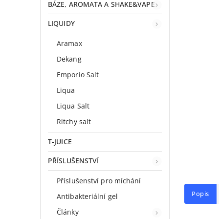
BÁZE, AROMATA A SHAKE&VAPE
LIQUIDY
Aramax
Dekang
Emporio Salt
Liqua
Liqua Salt
Ritchy salt
T-JUICE
PŘÍSLUŠENSTVÍ
Příslušenství pro míchání
Popis
Antibakteriální gel
Články