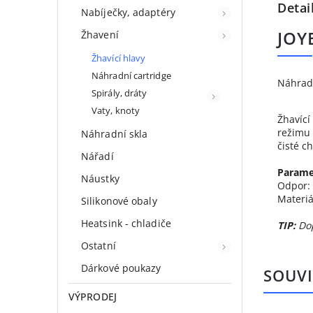
Detai
Nabíječky, adaptéry
JOY
Žhavení
Žhavící hlavy
Náhradní cartridge
Náhradn
Spirály, dráty
Vaty, knoty
Žhavící
režimu 
Náhradní skla
čisté ch
Nářadí
Parame
Náustky
Odpor:
Materiá
Silikonové obaly
Heatsink - chladiče
TIP:
Dop
Ostatní
Dárkové poukazy
SOUVI
VÝPRODEJ