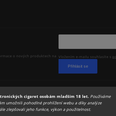
nformace o nových produktech na
Vložením e-mailu souhlasíte s
p
Přihlásit se
Copyright 2026
PRIMADYM.CZ
. Všechna práva vyhrazena.
tronických cigaret osobám mladším 18 let.
Používáme
Upravit nastavení cookies
m umožnili pohodlné prohlížení webu a díky analýze
Vytvořil
Shoptet
| Design
Shoptak.cz.
e zlepšovali jeho funkce, výkon a použitelnost.