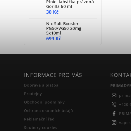
Plnicí lahvička prázdná
Gorilla 60 ml
30 Kč
Nic Salt Booster
PG50/VG50 20mg
5x10ml
699 Kč
INFORMACE PRO VÁS
KONTA
Doprava a platba
PRIMADY
Prodejny
prim
Obchodní podmínky
+420 
Ochrana osobních údajů
PRIM
Reklamační řád
vape
Soubory cookies