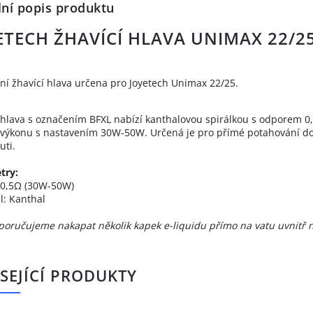
lní popis produktu
ETECH ŽHAVÍCÍ HLAVA UNIMAX 22/2
í žhavící hlava určena pro Joyetech Unimax 22/25.
 hlava s označením BFXL nabízí kanthalovou spirálkou s odporem 0,
výkonu s nastavením 30W-50W. Určená je pro přímé potahování do 
uti.
try:
 0,5Ω (30W-50W)
l: Kanthal
oručujeme nakapat několik kapek e-liquidu přímo na vatu uvnitř no
SEJÍCÍ PRODUKTY