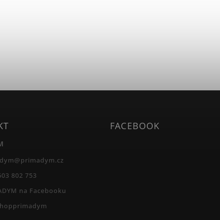
KT
FACEBOOK
M
adym
@
primadym.cz
603 802 753
ADYM na Facebooku
shopprimadym